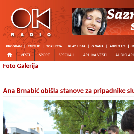
PROGRAM
EMISIJE
TOP LISTA
PLAY LISTA
O NAMA
ABOUT US
M
VESTI
SPORT
SPECIJALI
ARHIVA VESTI
AUDIO AR
Foto Galerija
Ana Brnabić obišla stanove za pripadnike s