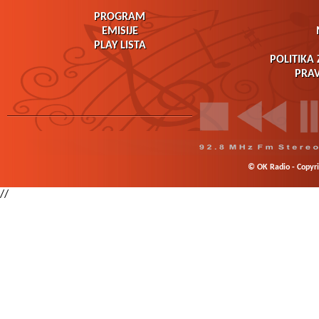
PROGRAM
EMISIJE
PLAY LISTA
POLITIKA 
PRAV
© OK Radio - Copyrig
//