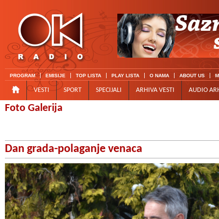
PROGRAM
EMISIJE
TOP LISTA
PLAY LISTA
O NAMA
ABOUT US
M
VESTI
SPORT
SPECIJALI
ARHIVA VESTI
AUDIO AR
Foto Galerija
Dan grada-polaganje venaca