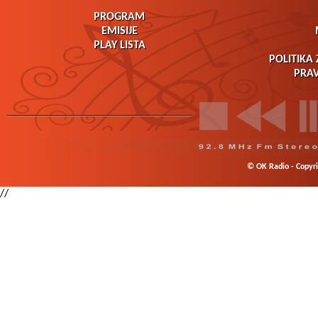
PROGRAM
EMISIJE
PLAY LISTA
POLITIKA 
PRAV
© OK Radio - Copyrig
//