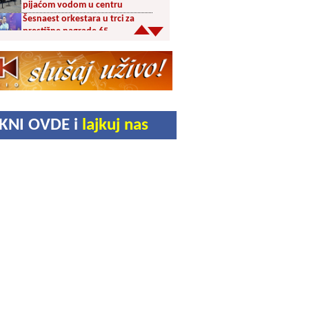
pijaćom vodom u centru
Šesnaest orkestara u trci za
prestižne nagrade 65.
Dragačevskog sabora trubača:
Bez Vranjanaca u
takmičarskom delu
Akcija dobrovoljnog davanja
krvi PU Vranje na Besnoj Kobili
KUD Vrelac u Vranjskoj Banji
IKNI OVDE i
lajkuj nas
domaćin Međunarodnog
festivala folklora
Za poljoprivrednike 5,8 miliona
dinara iz budžeta Vranja
Svetska nedelja dojenja –
Dojenje najbolji početak
života. Osnažimo ono što je
provereno najbolje
Akcija dobrovoljnog davanja
krvi u četvrtak u Vranju
Ukrao novac iz crkve: Policija
brzo reagovala