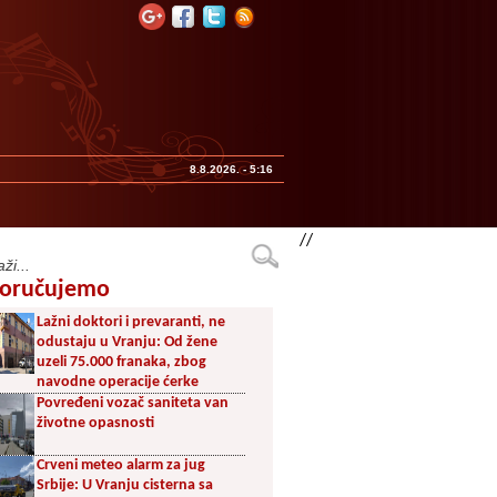
8.8.2026. - 5:16
//
oručujemo
Lažni doktori i prevaranti, ne
odustaju u Vranju: Od žene
uzeli 75.000 franaka, zbog
navodne operacije ćerke
Povređeni vozač saniteta van
životne opasnosti
Crveni meteo alarm za jug
Srbije: U Vranju cisterna sa