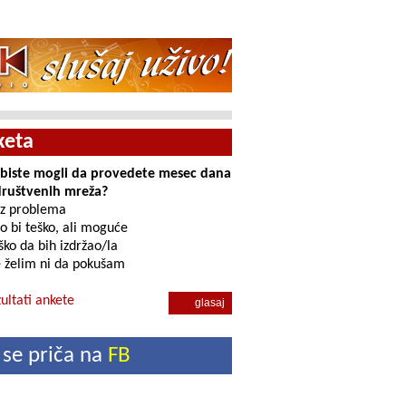
keta
i biste mogli da provedete mesec dana
društvenih mreža?
z problema
o bi teško, ali moguće
ko da bih izdržao/la
 želim ni da pokušam
ultati ankete
 se priča na
FB