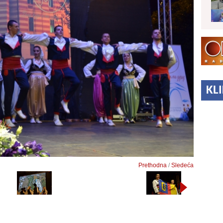
KL
Prethodna
/
Sledeća