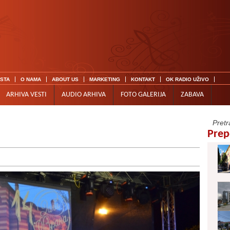
ISTA
O NAMA
ABOUT US
MARKETING
KONTAKT
OK RADIO UŽIVO
ARHIVA VESTI
AUDIO ARHIVA
FOTO GALERIJA
ZABAVA
Prep