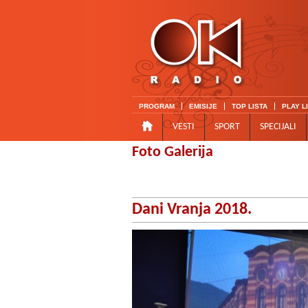
PROGRAM
EMISIJE
TOP LISTA
PLAY L
VESTI
SPORT
SPECIJALI
Foto Galerija
Dani Vranja 2018.