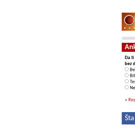
An
Da l
bez 
Be
Bil
Teš
Ne
»
Rez
Šta