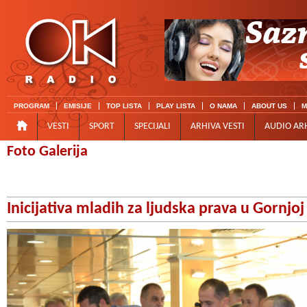
PROGRAM
EMISIJE
TOP LISTA
PLAY LISTA
O NAMA
ABOUT US
M
VESTI
SPORT
SPECIJALI
ARHIVA VESTI
AUDIO AR
Foto Galerija
Inicijativa mladih za ljudska prava u Gornjoj 