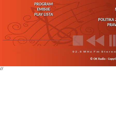
PROGRAM
EMISIJE
PLAY LISTA
POLITIKA 
PRAV
© OK Radio - Copyrig
//