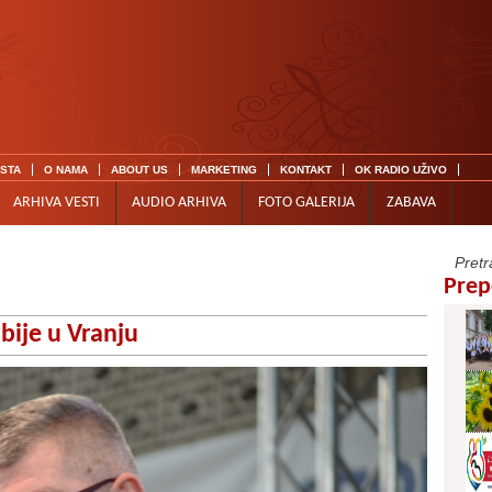
ISTA
O NAMA
ABOUT US
MARKETING
KONTAKT
OK RADIO UŽIVO
ARHIVA VESTI
AUDIO ARHIVA
FOTO GALERIJA
ZABAVA
Prep
bije u Vranju