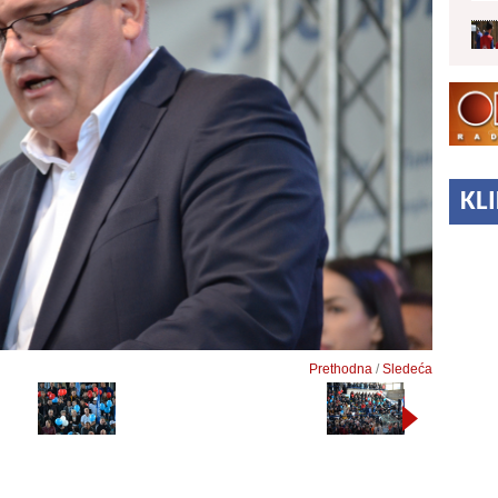
KL
Prethodna
/
Sledeća