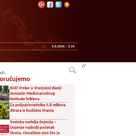
6.8.2026. - 2:26
//
oručujemo
KUD Vrelac u Vranjskoj Banji
domaćin Međunarodnog
festivala folklora
Za poljoprivrednike 5,8 miliona
dinara iz budžeta Vranja
Svetska nedelja dojenja –
Dojenje najbolji početak
života. Osnažimo ono što je