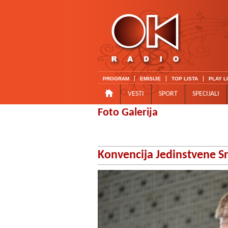
PROGRAM
EMISIJE
TOP LISTA
PLAY L
VESTI
SPORT
SPECIJALI
Foto Galerija
Konvencija Jedinstvene Sr