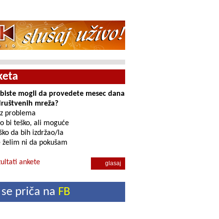
keta
i biste mogli da provedete mesec dana
društvenih mreža?
z problema
o bi teško, ali moguće
ko da bih izdržao/la
 želim ni da pokušam
ultati ankete
 se priča na
FB