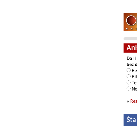
An
Da l
bez 
Be
Bil
Teš
Ne
»
Rez
Šta