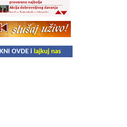
provereno najbolje
Akcija dobrovoljnog davanja
krvi u četvrtak u Vranju
Ukrao novac iz crkve: Policija
brzo reagovala
Karađorđevići po povratku iz
Grčke posetili manastir Svetog
Stefana u Gornjem Žapskom
IKNI OVDE i
lajkuj nas
kod Vranja (FOTO)
Divlja borovnica “na malo” i do
10 evra
Pravoslavci danas obeležavaju
Blagu Mariju
Ambasador Slovačke Mihal
Pavuk boravio u Vranju i
donirao Komradu presu za
organski otpad
Slađan Stojanović nagrađen za
afirmaciju istorijskog nasleđa
na „Vrmdža festu“