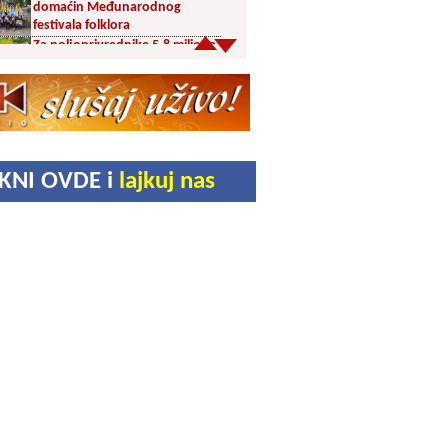
domaćin Međunarodnog
festivala folklora
Za poljoprivrednike 5,8 miliona
dinara iz budžeta Vranja
Svetska nedelja dojenja –
Dojenje najbolji početak
života. Osnažimo ono što je
provereno najbolje
Akcija dobrovoljnog davanja
IKNI OVDE i
lajkuj nas
krvi u četvrtak u Vranju
Ukrao novac iz crkve: Policija
brzo reagovala
Karađorđevići po povratku iz
Grčke posetili manastir Svetog
Stefana u Gornjem Žapskom
kod Vranja (FOTO)
Divlja borovnica “na malo” i do
10 evra
Pravoslavci danas obeležavaju
Blagu Mariju