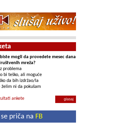
keta
i biste mogli da provedete mesec dana
društvenih mreža?
z problema
o bi teško, ali moguće
ko da bih izdržao/la
 želim ni da pokušam
ultati ankete
 se priča na
FB