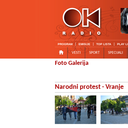
PROGRAM
EMISIJE
TOP LISTA
PLAY L
VESTI
SPORT
SPECIJALI
Foto Galerija
Narodni protest - Vranje