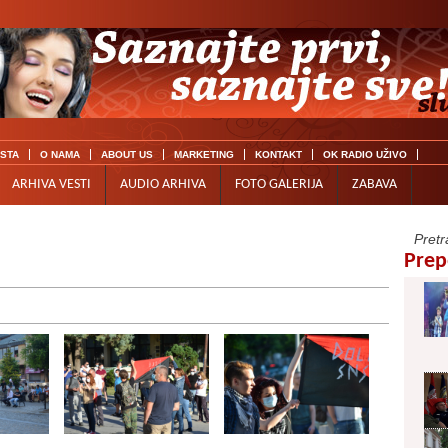
ISTA
O NAMA
ABOUT US
MARKETING
KONTAKT
OK RADIO UŽIVO
ARHIVA VESTI
AUDIO ARHIVA
FOTO GALERIJA
ZABAVA
Prep