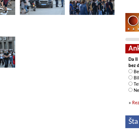
An
Da l
bez 
Be
Bil
Teš
Ne
»
Rez
Šta