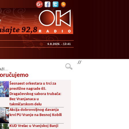
6.8.2026. - 13:41
//
oručujemo
Šesnaest orkestara u trci za
prestižne nagrade 65.
Dragačevskog sabora trubača:
Bez Vranjanaca u
takmičarskom delu
Akcija dobrovoljnog davanja
krvi PU Vranje na Besnoj Kobili
KUD Vrelac u Vranjskoj Banji