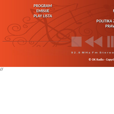
PROGRAM
EMISIJE
PLAY LISTA
POLITIKA 
PRAV
© OK Radio - Copyrig
//