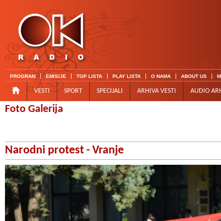
PROGRAM
EMISIJE
TOP LISTA
PLAY LISTA
O NAMA
ABOUT US
M
VESTI
SPORT
SPECIJALI
ARHIVA VESTI
AUDIO AR
Foto Galerija
Narodni protest - Vranje