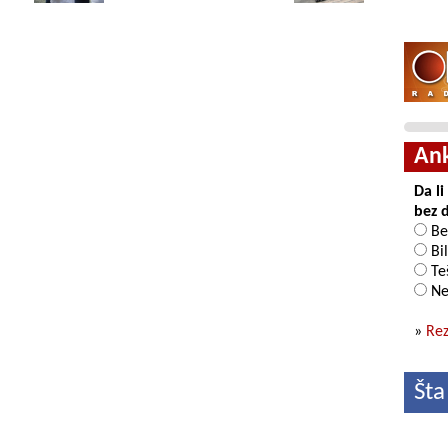
An
Da l
bez 
Be
Bil
Teš
Ne
»
Rez
Šta