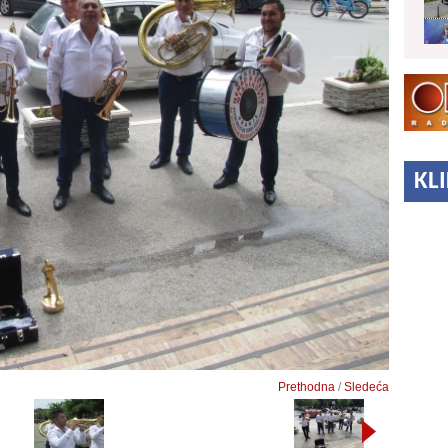
KL
Prethodna
/
Sledeća