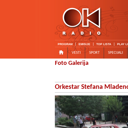
PROGRAM
EMISIJE
TOP LISTA
PLAY L
VESTI
SPORT
SPECIJALI
Foto Galerija
Orkestar Stefana Mladeno