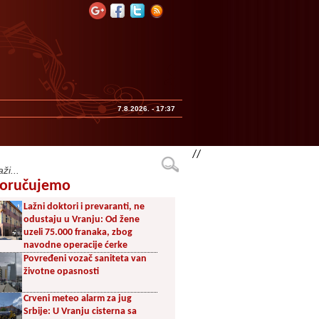
7.8.2026. - 17:37
//
oručujemo
Lažni doktori i prevaranti, ne
odustaju u Vranju: Od žene
uzeli 75.000 franaka, zbog
navodne operacije ćerke
Povređeni vozač saniteta van
životne opasnosti
Crveni meteo alarm za jug
Srbije: U Vranju cisterna sa