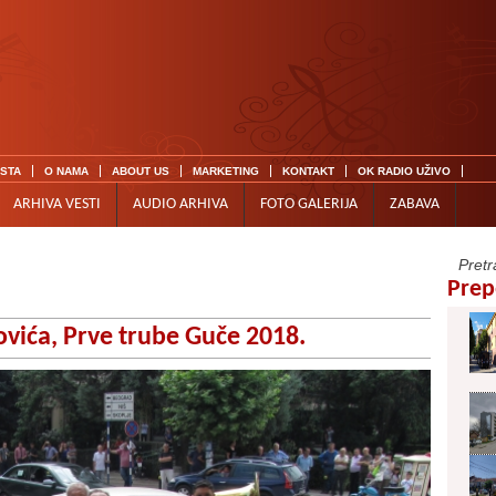
ISTA
O NAMA
ABOUT US
MARKETING
KONTAKT
OK RADIO UŽIVO
ARHIVA VESTI
AUDIO ARHIVA
FOTO GALERIJA
ZABAVA
Prep
vića, Prve trube Guče 2018.