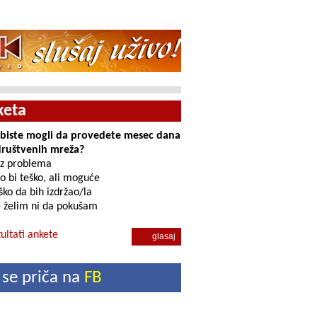
keta
i biste mogli da provedete mesec dana
društvenih mreža?
z problema
o bi teško, ali moguće
ko da bih izdržao/la
 želim ni da pokušam
ultati ankete
 se priča na
FB