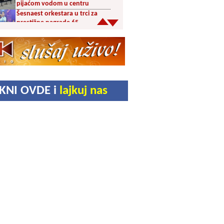
pijaćom vodom u centru
Šesnaest orkestara u trci za
prestižne nagrade 65.
Dragačevskog sabora trubača:
Bez Vranjanaca u
takmičarskom delu
Akcija dobrovoljnog davanja
krvi PU Vranje na Besnoj Kobili
KUD Vrelac u Vranjskoj Banji
IKNI OVDE i
lajkuj nas
domaćin Međunarodnog
festivala folklora
Za poljoprivrednike 5,8 miliona
dinara iz budžeta Vranja
Svetska nedelja dojenja –
Dojenje najbolji početak
života. Osnažimo ono što je
provereno najbolje
Akcija dobrovoljnog davanja
krvi u četvrtak u Vranju
Ukrao novac iz crkve: Policija
brzo reagovala