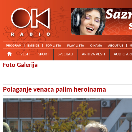
PROGRAM
EMISIJE
TOP LISTA
PLAY LISTA
O NAMA
ABOUT US
M
VESTI
SPORT
SPECIJALI
ARHIVA VESTI
AUDIO AR
Foto Galerija
Polaganje venaca palim heroinama