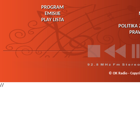
PROGRAM
EMISIJE
PLAY LISTA
POLITIKA 
PRAV
© OK Radio - Copyrig
//