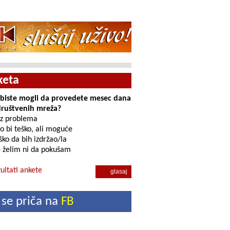
keta
i biste mogli da provedete mesec dana
društvenih mreža?
z problema
o bi teško, ali moguće
ko da bih izdržao/la
 želim ni da pokušam
ultati ankete
 se priča na
FB