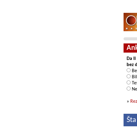
An
Da l
bez 
Be
Bil
Teš
Ne
»
Rez
Šta