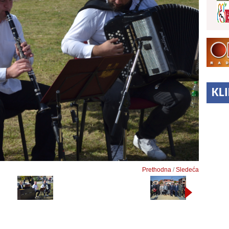
KL
Prethodna
/
Sledeća