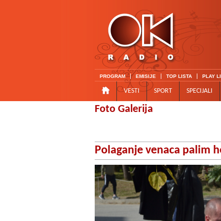
PROGRAM
EMISIJE
TOP LISTA
PLAY L
VESTI
SPORT
SPECIJALI
Foto Galerija
Polaganje venaca palim 