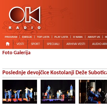
PROGRAM
EMISIJE
TOP LISTA
PLAY LISTA
O NAMA
ABOUT US
M
VESTI
SPORT
SPECIJALI
ARHIVA VESTI
AUDIO AR
Foto Galerija
Poslednje devojčice Kostolanji Deže Subotic