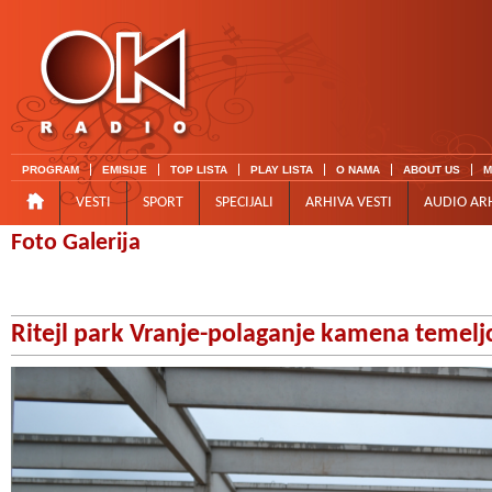
PROGRAM
EMISIJE
TOP LISTA
PLAY LISTA
O NAMA
ABOUT US
M
VESTI
SPORT
SPECIJALI
ARHIVA VESTI
AUDIO AR
Foto Galerija
Ritejl park Vranje-polaganje kamena temelj