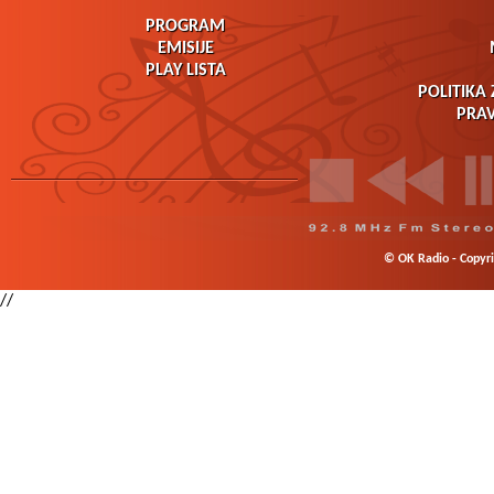
PROGRAM
EMISIJE
PLAY LISTA
POLITIKA 
PRAV
© OK Radio - Copyrig
//