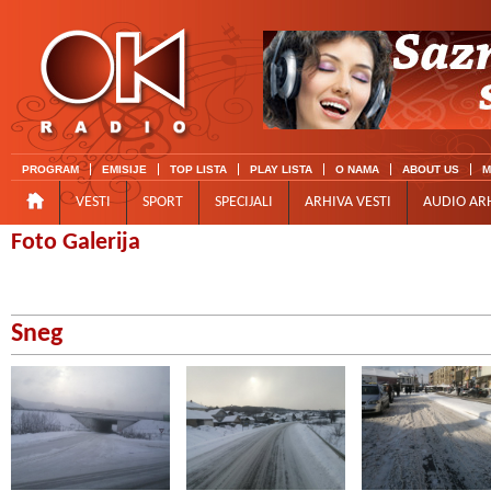
PROGRAM
EMISIJE
TOP LISTA
PLAY LISTA
O NAMA
ABOUT US
M
VESTI
SPORT
SPECIJALI
ARHIVA VESTI
AUDIO AR
Foto Galerija
Sneg