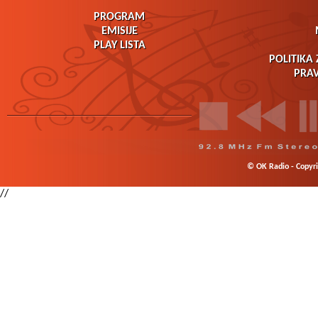
PROGRAM
EMISIJE
PLAY LISTA
POLITIKA 
PRAV
© OK Radio - Copyrig
//