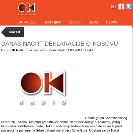
OK PRESS
Seks i grad
SPORT
BLOG
UŽIVO
DANAS NACRT DEKLARACIJE O KOSOVU
Izvor: OK Radio -
Lokalne vesti
- Ponedeljak 11.08.2003 - 17:48
Radna grupa Koordinacionog
centra za Kosovo i Metohiju predstaviće danas Nacrt deklaracije o Kosmetu, javljaju
beogradski elektronski mediji . Tekst Deklaracije trebalo bi na jesen da se nađe pred
poslanicima parlamenta Srbije i Skupštine Srbije i Crne Gore. Očekuje se da Nacrt