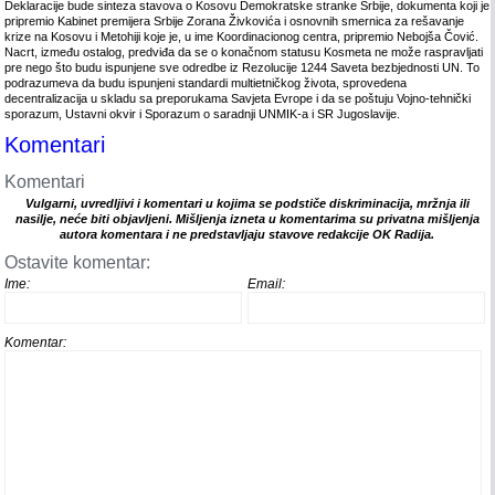
Deklaracije bude sinteza stavova o Kosovu Demokratske stranke Srbije, dokumenta koji je
pripremio Kabinet premijera Srbije Zorana Živkovića i osnovnih smernica za rešavanje
krize na Kosovu i Metohiji koje je, u ime Koordinacionog centra, pripremio Nebojša Čović.
Nacrt, između ostalog, predviđa da se o konačnom statusu Kosmeta ne može raspravljati
pre nego što budu ispunjene sve odredbe iz Rezolucije 1244 Saveta bezbjednosti UN. To
podrazumeva da budu ispunjeni standardi multietničkog života, sprovedena
decentralizacija u skladu sa preporukama Savjeta Evrope i da se poštuju Vojno-tehnički
sporazum, Ustavni okvir i Sporazum o saradnji UNMIK-a i SR Jugoslavije.
Komentari
Komentari
Vulgarni, uvredljivi i komentari u kojima se podstiče diskriminacija, mržnja ili
nasilje, neće biti objavljeni. Mišljenja izneta u komentarima su privatna mišljenja
autora komentara i ne predstavljaju stavove redakcije OK Radija.
Ostavite komentar:
Ime:
Email:
Komentar: