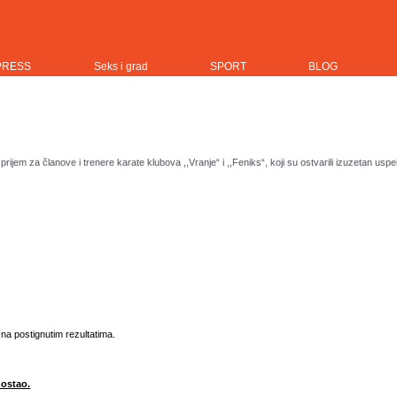
PRESS
Seks i grad
SPORT
BLOG
prijem za članove i trenere karate klubova ,,Vranje“ i ,,Feniks“, koji su ostvarili izuzetan
na postignutim rezultatima.
izostao.