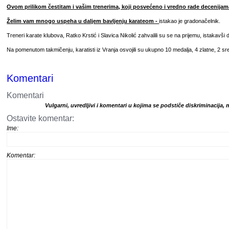
Ovom prilikom čestitam i vašim trenerima, koji posvećeno i vredno rade decenijam
Želim vam mnogo uspeha u daljem bavljenju karateom -
istakao je gradonačelnik.
Treneri karate klubova, Ratko Krstić i Slavica Nikolić zahvalili su se na prijemu, istakavš
Na pomenutom takmičenju, karatisti iz Vranja osvojili su ukupno 10 medalja, 4 zlatne, 2 sr
Komentari
Komentari
Vulgarni, uvredljivi i komentari u kojima se podstiče diskriminacija, 
Ostavite komentar:
Ime:
Komentar: