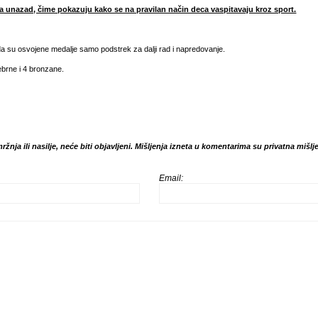
a unazad, čime pokazuju kako se na pravilan način deca vaspitavaju kroz sport.
i da su osvojene medalje samo podstrek za dalji rad i napredovanje.
ebrne i 4 bronzane.
mržnja ili nasilje, neće biti objavljeni. Mišljenja izneta u komentarima su privatna miš
Email: