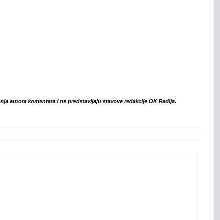
ljenja autora komentara i ne predstavljaju stavove redakcije OK Radija.