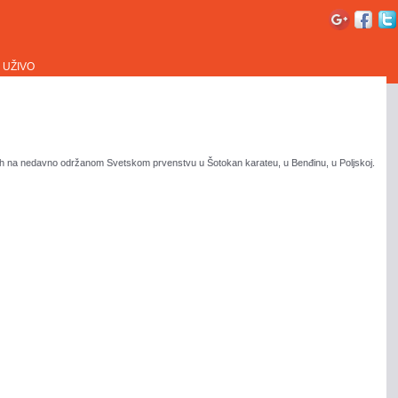
UŽIVO
 uspeh na nedavno održanom Svetskom prvenstvu u Šotokan karateu, u Benđinu, u Poljskoj.