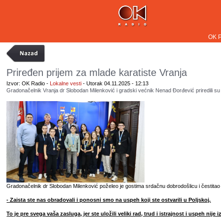
OK 
Priređen prijem za mlade karatiste Vranja
Izvor: OK Radio -
Lokalne vesti
- Utorak 04.11.2025 - 12:13
Gradonačelnik Vranja dr Slobodan Milenković i gradski većnik Nenad Đorđević priredili su 
Gradonačelnik dr Slobodan Milenković poželeo je gostima srdačnu dobrodošlicu i čestitao 
- Zaista ste nas obradovali i ponosni smo na uspeh koji ste ostvarili u Poljskoj.
To je pre svega vaša zasluga, jer ste uložili veliki rad, trud i istrajnost i uspeh nije 