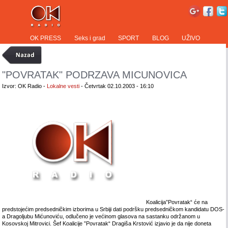
OK PRESS
Seks i grad
SPORT
BLOG
UŽIVO
"POVRATAK" PODRZAVA MICUNOVICA
Izvor: OK Radio -
Lokalne vesti
- Četvrtak 02.10.2003 - 16:10
Koalicija”Povratak“ će na
predstojećim predsedničkim izborima u Srbiji dati podršku predsedničkom kandidatu DOS-
a Dragoljubu Mićunoviću, odlučeno je većinom glasova na sastanku održanom u
Kosovskoj Mitrovici. Šef Koalicije ”Povratak“ Dragiša Krstović izjavio je da nije doneta