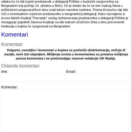
odluka ko će biti srpski predstavnik u delegaciji Prištine u budućim razgovorima sa
Beogradom koji počinju 14. oktobra u Beču. On je dodao da će se ime srpkog člana u
prištinskom pregovaračkom timu znati tokom naredne sedmice. Prema Krstoviću nije bilo
reči o eventualnom srpskom predstavniku u beogradskoj delegaciji. Kako saznajemo iz
izvora bliskih Koaliciji ”Povratak“ razlog neimenovanja predstavnika u delegaciji Prištine je
neslaganje pojedinih članova Koalicije sa bilo kakvim učešćem Srba u timu privremenih
institucija u kojima će razgovarati sa Beogradom.
Komentari
Komentari
Vulgarni, uvredljivi i komentari u kojima se podstiče diskriminacija, mržnja ili
nasilje, neće biti objavljeni. Mišljenja izneta u komentarima su privatna mišljenja
autora komentara i ne predstavljaju stavove redakcije OK Radija.
Ostavite komentar:
Ime:
Email:
Komentar: