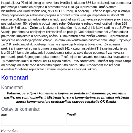
inspekcije za Pčinjski okrug u novembru izvršilo je ukupno 666 kontrola koje se odnose na
poštovanje zakonskih propisa u prometu roba i usluga u privatnom i društvenom
vlasništvu kao i kod fizičkih lica, rekli su O.K. radiju u odeljenju Tržišne inspekcije u Vranju.
Zbog nepoštovanja zakonskih propisa u prometu roba i usluga inspektori su doneli 30
rešenja o otklanjanju nedostataka u radu, podneli su 75 zahteva za pokretanje prekršajnog
postupka kao i 50 rešenja o oduzimanju robe. Oduzeta je roba u vrednosti od milion 168
hiljada 947 dinara. - Želim da istaknem i nešto što mi, po našoj inicijativi, radimo sa SUP-om
Vranje, posebno sa odeljenjem kriminalističke policije. Već nekoliko meseci vršimo odabir
privrednih subjekata u određenoj opštini. U novembru smo izvršili kontrolu 10 provrednih
subjekata na teritoriji opštine Vranje. Sa ovakvim kontrolama nastavićemo i dalje - izjavio je
za O.K. radio načelnik odeljenja Tržišne inspekcije Radojica Jovanović. Za učinjeni
prekršaj inspektori su na licu mesta naplatili 141 kaznu. Inspektori Tržišne inspekcije su
izvršili 154 kontrole izdavanja i posedovanja računa, tako da su podneta 4 zahteva za
pokretanje prekršajnog postupka, doneto 7 rešenja o otklanjanju nedostataka i naplaćeno
14 mandatnih kazni u iznosu od 14 hiljada dinara. Priliv sredstava u budžet republike Srbije
od prodaje oduzete robe iznosi 988 hiljada 588 dinara, stoji u redovnom mesečnom
izveštaju Odeljenja republičke Tržišne inspekcije za Pčinjski okrug.
Komentari
Komentari
Vulgarni, uvredljivi i komentari u kojima se podstiče diskriminacija, mržnja ili
nasilje, neće biti objavljeni. Mišljenja izneta u komentarima su privatna mišljenja
autora komentara i ne predstavljaju stavove redakcije OK Radija.
Ostavite komentar:
Ime:
Email:
Komentar: