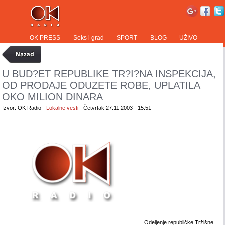
OK PRESS
Seks i grad
SPORT
BLOG
UŽIVO
U BUD?ET REPUBLIKE TR?I?NA INSPEKCIJA,
OD PRODAJE ODUZETE ROBE, UPLATILA
OKO MILION DINARA
Izvor: OK Radio -
Lokalne vesti
- Četvrtak 27.11.2003 - 15:51
Odeljenje republičke Tržišne