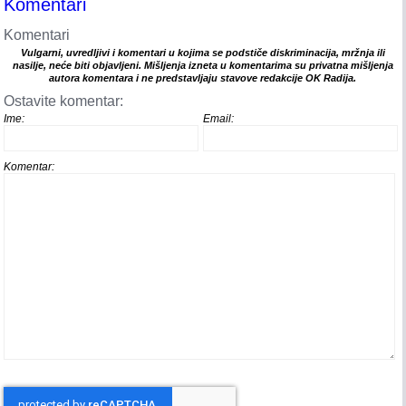
Komentari
Komentari
Vulgarni, uvredljivi i komentari u kojima se podstiče diskriminacija, mržnja ili
nasilje, neće biti objavljeni. Mišljenja izneta u komentarima su privatna mišljenja
autora komentara i ne predstavljaju stavove redakcije OK Radija.
Ostavite komentar:
Ime:
Email:
Komentar: