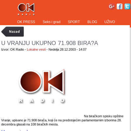
OK PRESS
Seks i grad
SPORT
BLOG
UŽIVO
U VRANJU UKUPNO 71.908 BIRA?A
Izvor: OK Radio -
Lokalne vesti
- Nedelja 28.12.2003 - 14:07
Na biračkom spisku opštine
Vranje, upisano je 71.908 birača, koji će na predstojećim parlamentarnim izborima 28.
decembra glasati na 108 biračkih mesta.