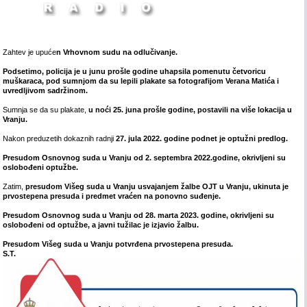
Zahtev je upuće
n Vrhovnom sudu na odlučivanje.
Podsetimo, policija je u junu prošle godine uhapsila pomenutu četvoricu
muškaraca, pod sumnjom da su lepili plakate sa fotografijom Verana Matića i
uvredljivom sadržinom.
Sumnja se da su plakate,
u noći 25. juna prošle godine, postavili na više lokacija u
Vranju.
Nakon preduzetih dokaznih radnji
27. jula 2022. godine podnet je optužni predlog.
Presudom Osnovnog suda u Vranju od 2. septembra 2022.godine, okrivljeni su
oslobođeni optužbe.
Zatim,
presudom Višeg suda u Vranju usvajanjem žalbe OJT u Vranju, ukinuta je
prvostepena presuda i predmet vraćen na ponovno suđenje.
Presudom Osnovnog suda u Vranju od 28. marta 2023. godine, okrivljeni su
oslobođeni od optužbe, a javni tužilac je izjavio žalbu.
Presudom Višeg suda u Vranju potvrđena prvostepena presuda.
S.T.