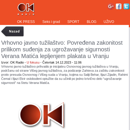
OK PRESS
Seks i grad
SPORT
BLOG
UŽIVO
Vrhovno javno tužilaštvo: Povređena zakonitost
prilikom suđenja za ugrožavanje sigurnosti
Verana Matića lepljenjem plakata u Vranju
Izvor: OK Radio -
U fokusu
- Četvrtak 14.12.2023 - 11:06
Vrhovno javno tužilaštvo prihvatilo je inicijativu Osnovnog javnog tužilaštva u Vranju,
podržanu od strane Višeg javnog tužilaštva, za podizanje Zahteva za zaštitu zakonitosti
protiv presuda Osnovnog i Višeg suda u Vranju, kojima su Saliji Behar, Iljazi Zijadin, Rahimi
Ćemal i Iljazi Elvir oslobođeni optužbe da su učinili po jedno krivično delo “ugrožavanje
sigurnosti” na štetu Verana Matića.