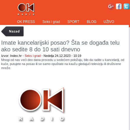
OK PRESS
Seks i grad
SPORT
BLOG
UŽIVO
Imate kancelarijski posao? Šta se događa telu
ako sedite 8 do 10 sati dnevno
Izvor: Index.hr -
Seks i grad
- Nedelja 24.12.2023 - 10:19
Mnogi od nas veći deo dana provedu u sedećem položaju, bilo da radite u kancelariji, od
kuće, putujete na posao ili se samo opuštate na kauču gledajući televiziju ili društvene
mreže.