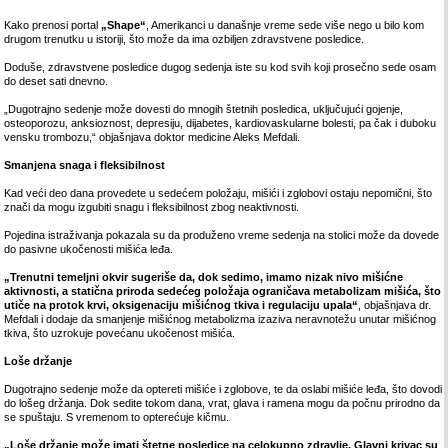
Kako prenosi portal
„Shape“
, Amerikanci u današnje vreme sede više nego u bilo kom
drugom trenutku u istoriji, što može da ima ozbiljen zdravstvene posledice.
Doduše, zdravstvene posledice dugog sedenja iste su kod svih koji prosečno sede osam
do deset sati dnevno.
„Dugotrajno sedenje može dovesti do mnogih štetnih posledica, uključujući gojenje,
osteoporozu, anksioznost, depresiju, dijabetes, kardiovaskularne bolesti, pa čak i duboku
vensku trombozu,“ objašnjava doktor medicine Aleks Mefdali.
Smanjena snaga i fleksibilnost
Kad veći deo dana provedete u sedećem položaju, mišići i zglobovi ostaju nepomični, što
znači da mogu izgubiti snagu i fleksibilnost zbog neaktivnosti.
Pojedina istraživanja pokazala su da produženo vreme sedenja na stolici može da dovede
do pasivne ukočenosti mišića leđa.
„Trenutni temeljni okvir sugeriše da, dok sedimo, imamo nizak nivo mišićne
aktivnosti, a statična priroda sedećeg položaja ograničava metabolizam mišića, što
utiče na protok krvi, oksigenaciju mišićnog tkiva i regulaciju upala“
, objašnjava dr.
Mefdali i dodaje da smanjenje mišićnog metabolizma izaziva neravnotežu unutar mišićnog
tkiva, što uzrokuje povećanu ukočenost mišića.
Loše držanje
Dugotrajno sedenje može da optereti mišiće i zglobove, te da oslabi mišiće leđa, što dovodi
do lošeg držanja. Dok sedite tokom dana, vrat, glava i ramena mogu da počnu prirodno da
se spuštaju. S vremenom to opterećuje kičmu.
„Loše držanje može imati štetne posledice na celokupno zdravlje. Glavni krivac su