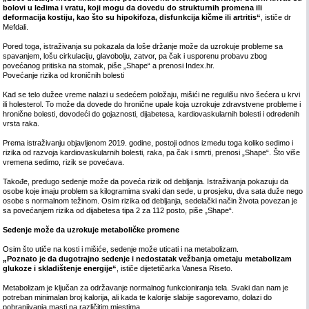
bolovi u leđima i vratu, koji mogu da dovedu do strukturnih promena ili
deformacija kostiju, kao što su hipokifoza, disfunkcija kičme ili artritis“
, ističe dr
Mefdali.
Pored toga, istraživanja su pokazala da loše držanje može da uzrokuje probleme sa
spavanjem, lošu cirkulaciju, glavobolju, zatvor, pa čak i usporenu probavu zbog
povećanog pritiska na stomak, piše „Shape“ a prenosi Index.hr.
Povećanje rizika od kroničnih bolesti
Kad se telo dužee vreme nalazi u sedećem položaju, mišići ne regulišu nivo šećera u krvi
ili holesterol. To može da dovede do hronične upale koja uzrokuje zdravstvene probleme i
hronične bolesti, dovodeći do gojaznosti, dijabetesa, kardiovaskularnih bolesti i određenih
vrsta raka.
Prema istraživanju objavljenom 2019. godine, postoji odnos između toga koliko sedimo i
rizika od razvoja kardiovaskularnih bolesti, raka, pa čak i smrti, prenosi „Shape“. Što više
vremena sedimo, rizik se povećava.
Takođe, predugo sedenje može da poveća rizik od debljanja. Istraživanja pokazuju da
osobe koje imaju problem sa kilogramima svaki dan sede, u prosjeku, dva sata duže nego
osobe s normalnom težinom. Osim rizika od debljanja, sedelački način života povezan je
sa povećanjem rizika od dijabetesa tipa 2 za 112 posto, piše „Shape“.
Sedenje može da uzrokuje metaboličke promene
Osim što utiče na kosti i mišiće, sedenje može uticati i na metabolizam.
„Poznato je da dugotrajno sedenje i nedostatak vežbanja ometaju metabolizam
glukoze i skladištenje energije“
, ističe dijetetičarka Vanesa Riseto.
Metabolizam je ključan za održavanje normalnog funkcioniranja tela. Svaki dan nam je
potreban minimalan broj kalorija, ali kada te kalorije slabije sagorevamo, dolazi do
pohranjivanja masti na različitim mjestima.