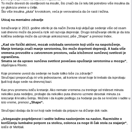
To može dovesti do osetljivosti na insulin, što znači da će telu biti potrebno više insulina da
se glukoza unese u ćelije.
Što više insulina „pluta“ krvotokom, veća je verovatnoća da će rasti i težina.
Uticaj na mentalno zdravlje
Istraživanje iz 2013. godine otkrilo je da način života koji uključuje sedenje više od osam
sati dnevno može da poveća rizik od razvoja depresije. Drugo istraživanje otkrilo je da ista
količina sedenja može da uzrokuje anksioznost, piše „Shape“ a prenosi Index.
„Kad ste fizički aktivni, mozak oslobađa serotonin koji utiče na raspoloženje.
Manje kretanja znači manje serotonina, što može doprineti depresiji. A kada više
vremena provodite u zatvorenom prostoru, vaša izloženost sunčevoj svetlosti je
ograničena.
Smatra se da upravo sunčeva svetlost povećava opuštanje serotonina u mozgu“
,
objašnjava Riseto.
Koje promene uvesti da sedenje ne bude toliko loše za zdravlje?
Stručnjaci preporučuju tri vrlo jednostavne, ali korisne stvari koje bi trebalo da isprobaju
ljudi koji dugo sede na dnevnoj bazi.
Kao prvu promenu ističu kretanje. Ako nemate vremena za treninge od trideset minuta
nekoliko puta nedeljno, probajte da nekoliko puta dnevno uzmete desetak minuta za
istezanje ili kratku šetnju. Možete i da kupite podlogu za hodanje pa da se krećete i radite u
isto vreme, prenosi
„Shape“.
Stručnjaci dodaju da bi svi koji rade trebalo da pripaze na držanje dok rade.
„Izbegavajte pogrbljenost i sedite leđima naslonjenim na naslon. Razmislite o
korišćenju lumbalne potpore za stolicu, oslonca za noge ili čak stola za stajanje“
,
ističe dr Mefdali.