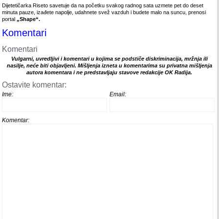
Dijetetičarka Riseto savetuje da na početku svakog radnog sata uzmete pet do deset
minuta pauze, izađete napolje, udahnete svež vazduh i budete malo na suncu, prenosi
portal
„Shape“.
Komentari
Komentari
Vulgarni, uvredljivi i komentari u kojima se podstiče diskriminacija, mržnja ili
nasilje, neće biti objavljeni. Mišljenja izneta u komentarima su privatna mišljenja
autora komentara i ne predstavljaju stavove redakcije OK Radija.
Ostavite komentar:
Ime:
Email:
Komentar: