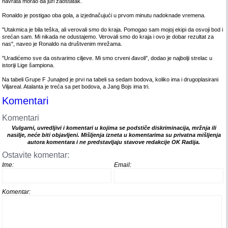
navrata morao da juri zaostatak.
Ronaldo je postigao oba gola, a izjednačujući u prvom minutu nadoknade vremena.
"Utakmica je bila teška, ali verovali smo do kraja. Pomogao sam mojoj ekipi da osvoji bod i
srećan sam. Mi nikada ne odustajemo. Verovali smo do kraja i ovo je dobar rezultat za
nas", naveo je Ronaldo na društvenim mrežama.
"Uradićemo sve da ostvarimo ciljeve. Mi smo crveni đavoli", dodao je najbolji strelac u
istoriji Lige šampiona.
Na tabeli Grupe F Junajted je prvi na tabeli sa sedam bodova, koliko ima i drugoplasirani
Viljareal. Atalanta je treća sa pet bodova, a Jang Bojs ima tri.
Komentari
Komentari
Vulgarni, uvredljivi i komentari u kojima se podstiče diskriminacija, mržnja ili
nasilje, neće biti objavljeni. Mišljenja izneta u komentarima su privatna mišljenja
autora komentara i ne predstavljaju stavove redakcije OK Radija.
Ostavite komentar:
Ime:
Email:
Komentar: