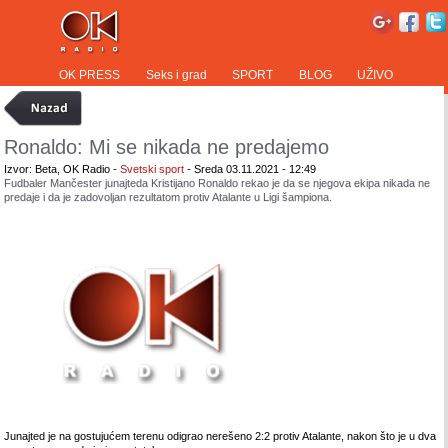
OK PRESS
Seks i grad
SPORT
BLOG
UŽIVO
Ronaldo: Mi se nikada ne predajemo
Izvor: Beta, OK Radio -
Svetski sport
- Sreda 03.11.2021 - 12:49
Fudbaler Mančester junajteda Kristijano Ronaldo rekao je da se njegova ekipa nikada ne
predaje i da je zadovoljan rezultatom protiv Atalante u Ligi šampiona.
Junajted je na gostujućem terenu odigrao nerešeno 2:2 protiv Atalante, nakon što je u dva