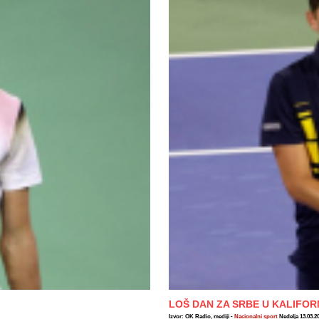
LOŠ DAN ZA SRBE U KALIFOR
Izvor: OK Radio, mediji -
Nacionalni sport
Nedelja 13.03.2