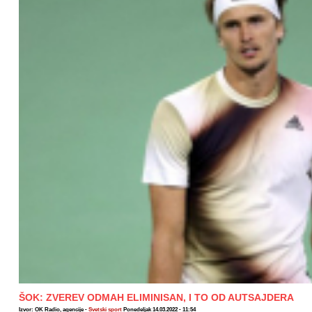
ŠOK: ZVEREV ODMAH ELIMINISAN, I TO OD AUTSAJDERA
Izvor: OK Radio, agencije -
Svetski sport
Ponedeljak 14.03.2022 - 11:54