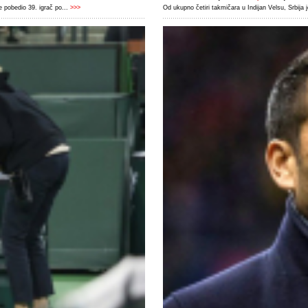
 pobedio 39. igrač po...
>>>
Od ukupno četiri takmičara u Indijan Velsu, Srbija