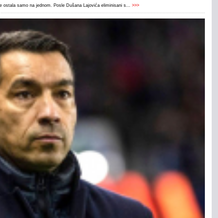
 je ostala samo na jednom. Posle Dušana Lajovića eliminisani s...
>>>