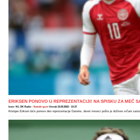
ERIKSEN PONOVO U REPREZENTACIJI! NA SPISKU ZA MEČ S
Izvor: N1, OK Radio -
Svetski sport
Utorak 15.03.2022 - 13:27
Kristijan Eriksen biće ponovo deo reprezentacije Danske, devet meseci pošto je doživeo srčani zast