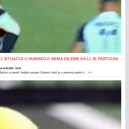
 SITUACIJI U HUMSKOJ! NEMA DILEME DA LI JE PARTIZAN
ak 15.03.2022 - 13:59
ećen za penal! Sudijski ekspert Zdravko Jokić je u redovnoj analizi k...
>>>