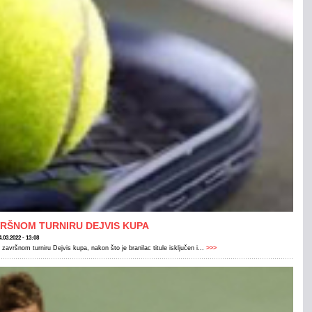
VRŠNOM TURNIRU DEJVIS KUPA
.03.2022 - 13:08
završnom turniru Dejvis kupa, nakon što je branilac titule isključen i...
>>>