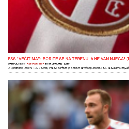
FSS "VEČITIMA": BORITE SE NA TERENU, A NE VAN NJEGA! 
Izvor: OK Radio -
Nacionalni sport
Sreda 16.03.2022 - 11:59
U Sportskom centru FSS u Staroj Pazovi održana je sednica Izvršnog odbora FSS. Izdvajamo najvaž