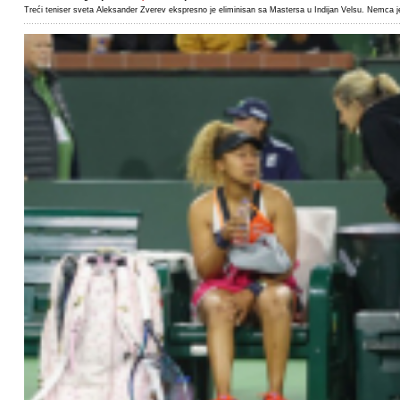
Treći teniser sveta Aleksander Zverev ekspresno je eliminisan sa Mastersa u Indijan Velsu. Nemca je