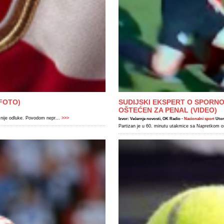
(FOTO)
SUDIJSKI EKSPERT O SPORNOJ
OŠTEĆEN ZA PENAL (VIDEO)
nije odluke. Povodom nepr...
>>>
Izvor: Večernje novosti, OK Radio -
Nacionalni sport
Utor
Partizan je u 60. minutu utakmice sa Napretkom ošt