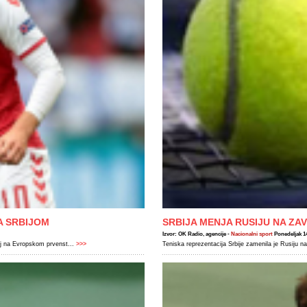
A SRBIJOM
SRBIJA MENJA RUSIJU NA ZA
Izvor: OK Radio, agencije -
Nacionalni sport
Ponedeljak 14
oj na Evropskom prvenst...
>>>
Teniska reprezentacija Srbije zamenila je Rusiju na 