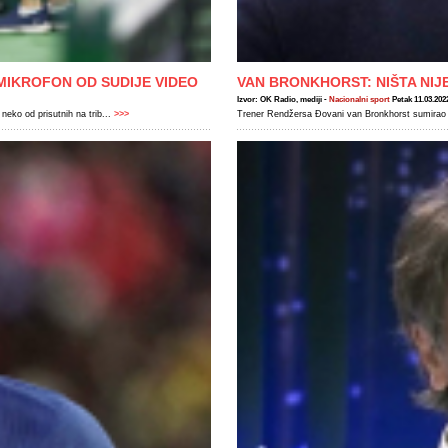
MIKROFON OD SUDIJE VIDEO
VAN BRONKHORST: NIŠTA NI
Izvor: OK Radio, mediji -
Nacionalni sport
Petak 11.03.202
ko od prisutnih na trib...
>>>
Trener Rendžersa Đovani van Bronkhorst sumirao j