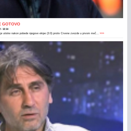
JE GOTOVO
2 - 12:14
e utiske nakon pobede njegove ekipe (3:0) protiv Crvene zvezde u prvom meč...
>>>