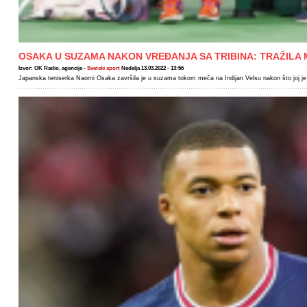
OSAKA U SUZAMA NAKON VREĐANJA SA TRIBINA: TRAŽILA 
Izvor: OK Radio, agencije -
Svetski sport
Nedelja 13.03.2022 - 13:56
Japanska teniserka Naomi Osaka završila je u suzama tokom meča na Indijan Velsu nakon što joj je ne