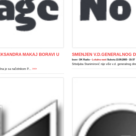
LEKSANDRA MAKAJ BORAVI U
SMENJEN V.D.GENERALNOG DI
Izvor: OK Radio -
Lokalne vesti
Subota 13.09.2003 - 15:37
Srboljuba Stanimirović nije više v.d. generalnog 
Ona je sa načelnikom P...
>>>