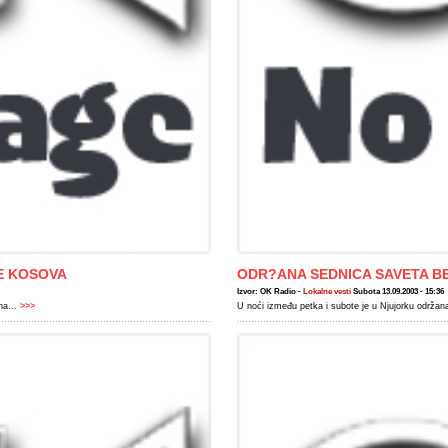
E KOSOVA
ODR?ANA SEDNICA SAVETA B
Izvor: OK Radio -
Lokalne vesti
Subota 13.09.2003 - 15:36
a...
>>>
U noći između petka i subote je u Njujorku održ