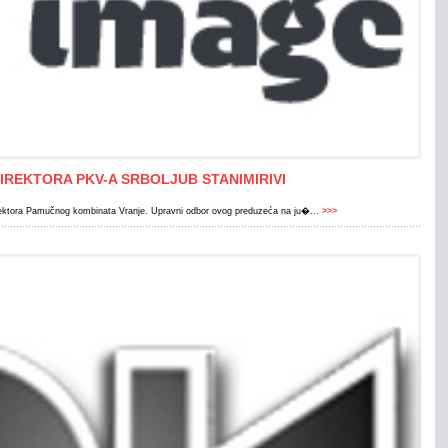
REKTORA PKV-A SRBOLJUB STANIMIRIVI
direktora Pamučnog kombinata Vranje. Upravni odbor ovog preduzeća na ju�...
>>>