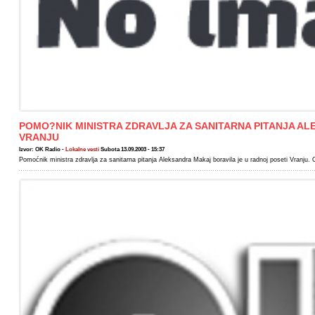
POMO?NIK MINISTRA ZDRAVLJA ZA SANITARNA PITANJA A
VRANJU
Izvor: OK Radio -
Lokalne vesti
Subota 13.09.2003 - 15:37
Pomoćnik ministra zdravlja za sanitarna pitanja Aleksandra Makaj boravila je u radnoj poseti Vranju. 