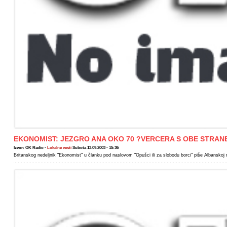
EKONOMIST: JEZGRO ANA OKO 70 ?VERCERA S OBE STRAN
Izvor: OK Radio -
Lokalne vesti
Subota 13.09.2003 - 15:36
Britanskog nedeljnik "Ekonomist" u članku pod naslovom "Opušci ili za slobodu borci" piše Albanskoj n