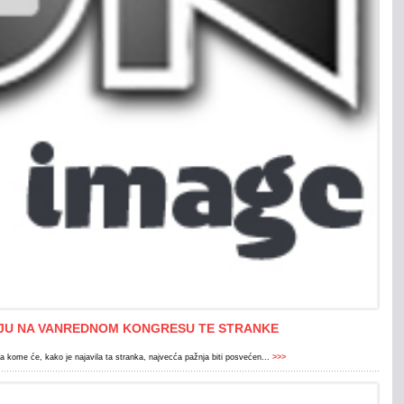
UJU NA VANREDNOM KONGRESU TE STRANKE
na kome će, kako je najavila ta stranka, najvecća pažnja biti posvećen...
>>>