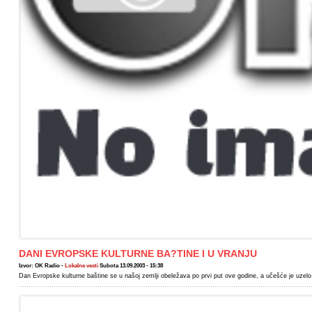
DANI EVROPSKE KULTURNE BA?TINE I U VRANJU
Izvor: OK Radio -
Lokalne vesti
Subota 13.09.2003 - 15:38
Dan Evropske kulturne baštine se u našoj zemlji obeležava po prvi put ove godine, a učešće je uzelo 