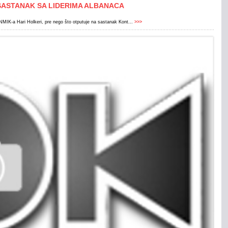
SASTANAK SA LIDERIMA ALBANACA
UNMIK-a Hari Holkeri, pre nego što otputuje na sastanak Kont...
>>>