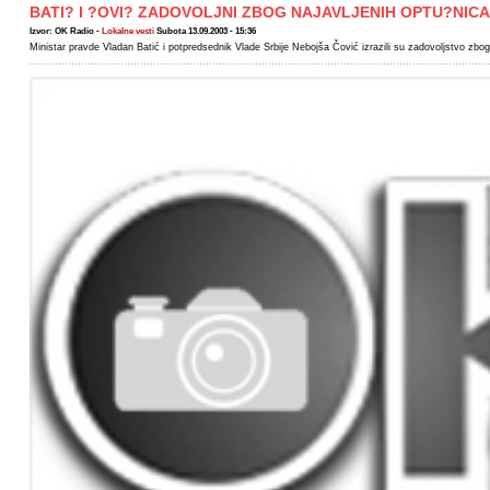
BATI? I ?OVI? ZADOVOLJNI ZBOG NAJAVLJENIH OPTU?NICA
Izvor: OK Radio -
Lokalne vesti
Subota 13.09.2003 - 15:36
Ministar pravde Vladan Batić i potpredsednik Vlade Srbije Nebojša Čović izrazili su zadovoljstvo zbog 