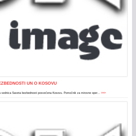
EZBEDNOSTI UN O KOSOVU
ana sednica Saveta bezbednosti posvećena Kosovu. Pomoćnik za mirovne oper...
>>>