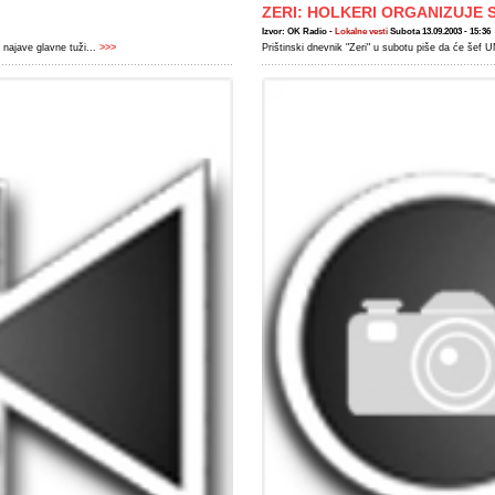
ZERI: HOLKERI ORGANIZUJE 
Izvor: OK Radio -
Lokalne vesti
Subota 13.09.2003 - 15:36
najave glavne tuži...
>>>
Prištinski dnevnik "Zeri" u subotu piše da će šef 