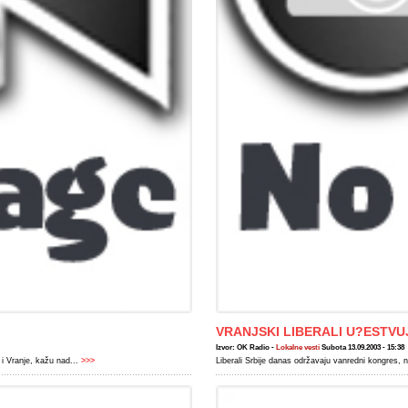
VRANJSKI LIBERALI U?ESTV
Izvor: OK Radio -
Lokalne vesti
Subota 13.09.2003 - 15:38
i Vranje, kažu nad...
>>>
Liberali Srbije danas održavaju vanredni kongres, 