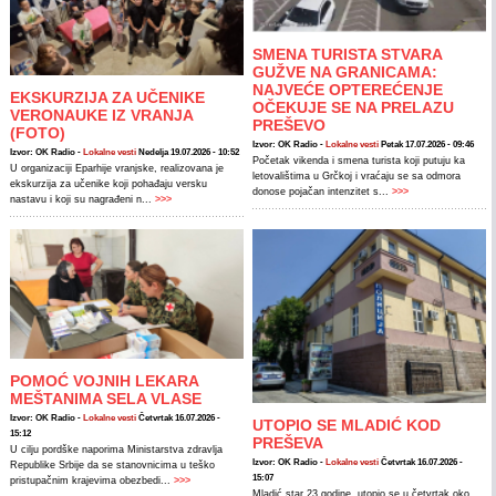
SMENA TURISTA STVARA
GUŽVE NA GRANICAMA:
NAJVEĆE OPTEREĆENJE
EKSKURZIJA ZA UČENIKE
OČEKUJE SE NA PRELAZU
VERONAUKE IZ VRANJA
PREŠEVO
(FOTO)
Izvor: OK Radio -
Lokalne vesti
Petak 17.07.2026 - 09:46
Izvor: OK Radio -
Lokalne vesti
Nedelja 19.07.2026 - 10:52
Početak vikenda i smena turista koji putuju ka
U organizaciji Eparhije vranjske, realizovana je
letovalištima u Grčkoj i vraćaju se sa odmora
ekskurzija za učenike koji pohađaju versku
donose pojačan intenzitet s...
>>>
nastavu i koji su nagrađeni n...
>>>
POMOĆ VOJNIH LEKARA
MEŠTANIMA SELA VLASE
Izvor: OK Radio -
Lokalne vesti
Četvrtak 16.07.2026 -
UTOPIO SE MLADIĆ KOD
15:12
PREŠEVA
U cilju pordške naporima Ministarstva zdravlja
Izvor: OK Radio -
Lokalne vesti
Četvrtak 16.07.2026 -
Republike Srbije da se stanovnicima u teško
15:07
pristupačnim krajevima obezbedi...
>>>
Mladić star 23 godine, utopio se u četvrtak oko