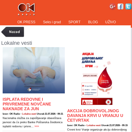
OK PRESS
Seks i grad
SPORT
BLOG
UŽIVO
Lokalne vesti
ISPLATA REDOVNE I
PRIVREMENE NOVČANE
NAKNADE ZA JUN
AKCIJA DOBROVOLJNOG
Izvor: OK Radio -
Lokalne vesti
Utorak 21.07.2026 - 09:21
DAVANJA KRVI U VRANJU U
Nacionalna služba za zapošljavanje obaveštava
ČETVRTAK
javnost da će preko Banke Poštanska štedionica
Izvor: OK Radio -
Lokalne vesti
Utorak 21.07.2026 - 09:15
isplatiti redovnu i privre...
>>>
Crveni krst Vranje organizuje akciju dobrovoljnog