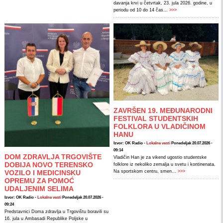
davanja krvi u četvrtak, 23. jula 2026. godine, u
periodu od 10 do 14 čas...
>>>
ZAVRŠEN 19. MEĐUNARODNI
FESTIVAL STUDENTSKIH
FOLKLORA U VLADIČINOM
HANU
Izvor: OK Radio -
Lokalne vesti
Ponedeljak 20.07.2026 -
09:14
DOM ZDRAVLJA TRGOVIŠTE
Vladičin Han je za vikend ugostio studentske
DOBIJA NOVO TERENSKO
folklore iz nekoliko zemalja u svetu i kontinenata.
VOZILO I MEDICINSKU
Na sportskom centru, smen...
>>>
OPREMU ZA POMOĆ
UDALJENIM SELIMA
Izvor: OK Radio -
Lokalne vesti
Ponedeljak 20.07.2026 -
09:24
Predstavnici Doma zdravlja u Trgovištu boravili su
16. jula u Ambasadi Republike Poljske u