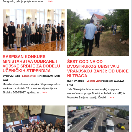
Beogradu, gde je potpisan ugovor ...
>>>
RASPISAN KONKURS
MINISTARSTVA ODBRANE I
ŠEST GODINA OD
VOJSKE SRBIJE ZA DODELU
DVOSTRUKOG UBISTVA U
UČENIČKIH STIPENDIJA
VRANJSKOJ BANJI: OD UBICE
NI TRAGA
Izvor: OK Radio -
Lokalne vesti
Ponedeljak 20.07.2026 -
09:08
Izvor: OK Radio -
Lokalne vesti
Ponedeljak 20.07.2026 -
Ministarstvo odbrane i Vojska Srbije raspisali su
07:53
konkurs za dodelu 53 učeničke stipendije za
Tela Slavoljuba Mladenovića (47) i njegove
školsku 2026/2027. godinu, n...
>>>
nevenčane supruge Brankice Anđelković (41) iz
Vranjske Banje u naselju Ćosiki...
>>>