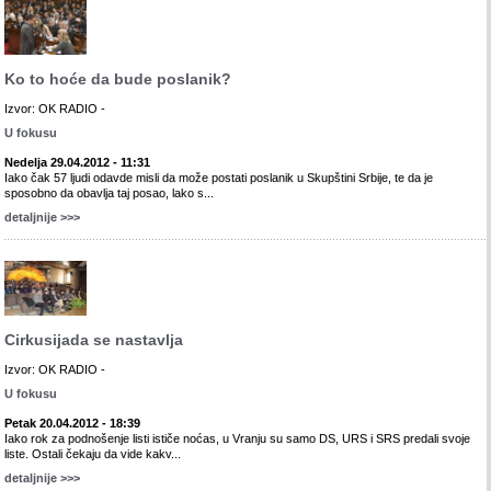
Ko to hoće da bude poslanik?
Izvor: OK RADIO -
U fokusu
Nedelja 29.04.2012 - 11:31
Iako čak 57 ljudi odavde misli da može postati poslanik u Skupštini Srbije, te da je
sposobno da obavlja taj posao, lako s...
detaljnije >>>
Cirkusijada se nastavlja
Izvor: OK RADIO -
U fokusu
Petak 20.04.2012 - 18:39
Iako rok za podnošenje listi ističe noćas, u Vranju su samo DS, URS i SRS predali svoje
liste. Ostali čekaju da vide kakv...
detaljnije >>>