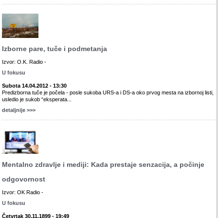
Izborne pare, tuče i podmetanja
Izvor: O.K. Radio -
U fokusu
Subota 14.04.2012 - 13:30
Predizborna tuče je počela - posle sukoba URS-a i DS-a oko prvog mesta na izbornoj listi,
usledio je sukob “eksperata...
detaljnije >>>
Mentalno zdravlje i mediji: Kada prestaje senzacija, a počinje
odgovornost
Izvor: OK Radio -
U fokusu
Četvrtak 30.11.1899 - 19:49