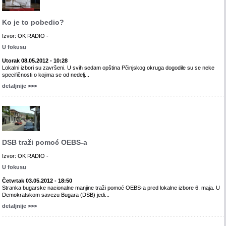
Ko je to pobedio?
Izvor: OK RADIO -
U fokusu
Utorak 08.05.2012 - 10:28
Lokalni izbori su završeni. U svih sedam opština Pčinjskog okruga dogodile su se neke
specifičnosti o kojima se od nedelj...
detaljnije >>>
DSB traži pomoć OEBS-a
Izvor: OK RADIO -
U fokusu
Četvrtak 03.05.2012 - 18:50
Stranka bugarske nacionalne manjine traži pomoć OEBS-a pred lokalne izbore 6. maja. U
Demokratskom savezu Bugara (DSB) jedi...
detaljnije >>>