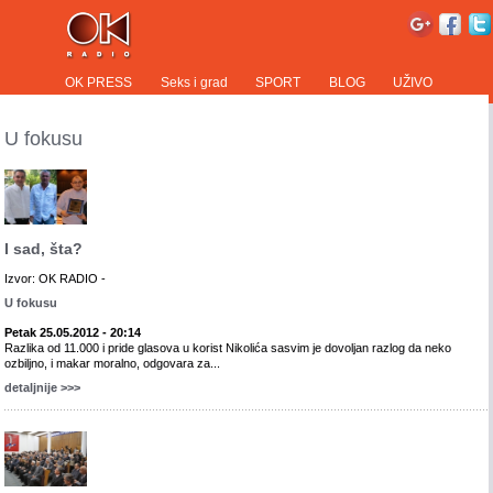
OK PRESS
Seks i grad
SPORT
BLOG
UŽIVO
U fokusu
I sad, šta?
Izvor: OK RADIO -
U fokusu
Petak 25.05.2012 - 20:14
Razlika od 11.000 i pride glasova u korist Nikolića sasvim je dovoljan razlog da neko
ozbiljno, i makar moralno, odgovara za...
detaljnije >>>