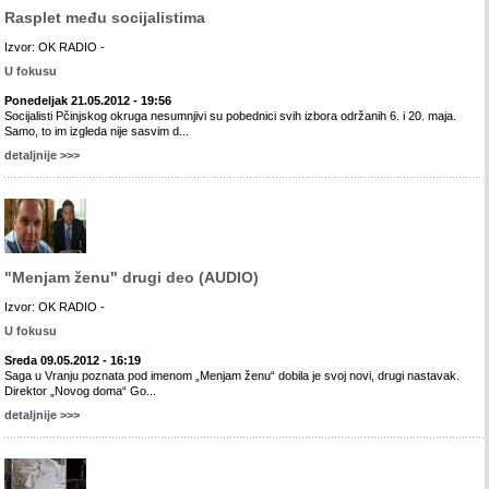
Rasplet među socijalistima
Izvor: OK RADIO -
U fokusu
Ponedeljak 21.05.2012 - 19:56
Socijalisti Pčinjskog okruga nesumnjivi su pobednici svih izbora održanih 6. i 20. maja.
Samo, to im izgleda nije sasvim d...
detaljnije >>>
"Menjam ženu" drugi deo (AUDIO)
Izvor: OK RADIO -
U fokusu
Sreda 09.05.2012 - 16:19
Saga u Vranju poznata pod imenom „Menjam ženu“ dobila je svoj novi, drugi nastavak.
Direktor „Novog doma“ Go...
detaljnije >>>