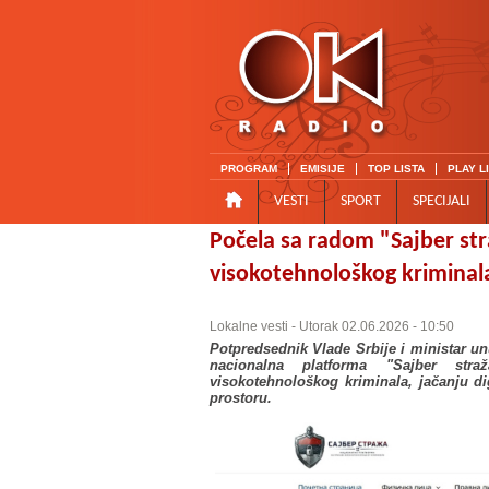
PROGRAM
EMISIJE
TOP LISTA
PLAY L
VESTI
SPORT
SPECIJALI
Počela sa radom "Sajber str
visokotehnološkog kriminal
Lokalne vesti
- Utorak 02.06.2026 - 10:50
Potpredsednik Vlade Srbije i ministar un
nacionalna platforma "Sajber straž
visokotehnološkog kriminala, jačanju dig
prostoru.