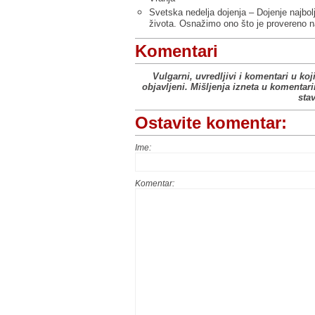
Svetska nedelja dojenja – Dojenje najbol
života. Osnažimo ono što je provereno n
Komentari
Vulgarni, uvredljivi i komentari u koj
objavljeni. Mišljenja izneta u komentar
sta
Ostavite komentar:
Ime:
Komentar: