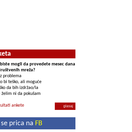
keta
i biste mogli da provedete mesec dana
društvenih mreža?
z problema
o bi teško, ali moguće
ko da bih izdržao/la
 želim ni da pokušam
ultati ankete
 se prica na
FB