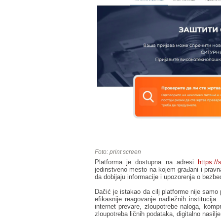
Foto: print screen
Platforma je dostupna na adresi
https://
jedinstveno mesto na kojem građani i pravna 
da dobijaju informacije i upozorenja o bezb
Dačić je istakao da cilj platforme nije samo p
efikasnije reagovanje nadležnih institucij
internet prevare, zloupotrebe naloga, kompro
zloupotreba ličnih podataka, digitalno nasilje