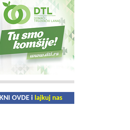
IKNI OVDE i
lajkuj nas