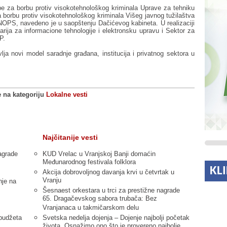
žbe za borbu protiv visokotehnološkog kriminala Uprave za tehniku
borbu protiv visokotehnološkog kriminala Višeg javnog tužilaštva
OPS, navedeno je u saopštenju Dačićevog kabineta. U realizaciji
rija za informacione tehnologije i elektronsku upravu i Sektor za
P.
lja novi model saradnje građana, institucija i privatnog sektora u
e na kategoriju
Lokalne vesti
Najčitanije vesti
agrade
KUD Vrelac u Vranjskoj Banji domaćin
Međunarodnog festivala folklora
KL
Akcija dobrovoljnog davanja krvi u četvrtak u
Vranju
nje na
Šesnaest orkestara u trci za prestižne nagrade
65. Dragačevskog sabora trubača: Bez
Vranjanaca u takmičarskom delu
 budžeta
Svetska nedelja dojenja – Dojenje najbolji početak
života. Osnažimo ono što je provereno najbolje