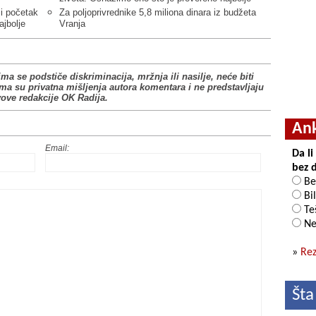
ji početak
Za poljoprivrednike 5,8 miliona dinara iz budžeta
ajbolje
Vranja
ima se podstiče diskriminacija, mržnja ili nasilje, neće biti
ima su privatna mišljenja autora komentara i ne predstavljaju
vove redakcije OK Radija.
An
Email:
Da l
bez 
Be
Bil
Teš
Ne
»
Rez
Šta