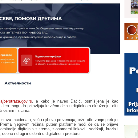
sajberstraza.gov.rs
, a kako je naveo Dačić, osmišljena je kao
lica mogu da prijavljuju krivična dela u digitalnom okruženju, ali i
ednosnim rizicima.
rijava incidenata, već i njihova prevencija, brže otkrivanje pretnji i
a. Prema njegovim rečima, putem platforme moći će da se prijave
mitacija digitalnih sistema, zlonamerni linkovi i sadržaji, krađa i
, ucene i drugi incidenti u digitalnom prostoru.