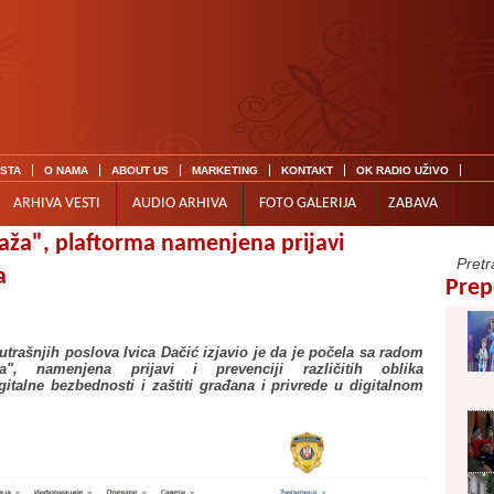
ISTA
O NAMA
ABOUT US
MARKETING
KONTAKT
OK RADIO UŽIVO
ARHIVA VESTI
AUDIO ARHIVA
FOTO GALERIJA
ZABAVA
aža", plaftorma namenjena prijavi
a
Prep
utrašnjih poslova Ivica Dačić izjavio je da je počela sa radom
a", namenjena prijavi i prevenciji različitih oblika
italne bezbednosti i zaštiti građana i privrede u digitalnom