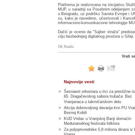
Platforma je realizovana na inicijativu Slu
MUP, u saradnji sa Posebnim odeljenjem za 
u Beogradu, uz podršku Saveta Evrope i UN
su, kako je navedeno, učestvovali i Kancela
informaciono-komunikacione tehnologije MU
Dačić je ocenio da "Sajber straža" predstav
cilju bezbednijeg digitalnog prostora u Srbiji.
OK Radio
Vrati s
Najnovije vesti
Šesnaest orkestara u trci za prestižne n
65. Dragačevskog sabora trubača: Bez
Vranjanaca u takmičarskom delu
Akcija dobrovoljnog davanja krvi PU Vra
Besnoj Kobili
KUD Vrelac u Vranjskoj Banji domaćin
Međunarodnog festivala folklora
Za poljoprivrednike 5,8 miliona dinara iz
Vranja