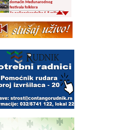
domaćin Međunarodnog
festivala folklora
Za poljoprivrednike 5,8 miliona
dinara iz budžeta Vranja
Svetska nedelja dojenja –
Dojenje najbolji početak
života. Osnažimo ono što je
provereno najbolje
Akcija dobrovoljnog davanja
krvi u četvrtak u Vranju
Ukrao novac iz crkve: Policija
brzo reagovala
Karađorđevići po povratku iz
Grčke posetili manastir Svetog
Stefana u Gornjem Žapskom
kod Vranja (FOTO)
Divlja borovnica “na malo” i do
10 evra
Pravoslavci danas obeležavaju
Blagu Mariju