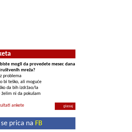
keta
i biste mogli da provedete mesec dana
društvenih mreža?
z problema
o bi teško, ali moguće
ko da bih izdržao/la
 želim ni da pokušam
ultati ankete
 se prica na
FB