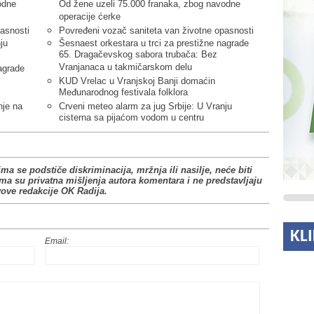
odne
Od žene uzeli 75.000 franaka, zbog navodne
operacije ćerke
asnosti
Povređeni vozač saniteta van životne opasnosti
ju
Šesnaest orkestara u trci za prestižne nagrade
65. Dragačevskog sabora trubača: Bez
Vranjanaca u takmičarskom delu
agrade
KUD Vrelac u Vranjskoj Banji domaćin
Međunarodnog festivala folklora
nje na
Crveni meteo alarm za jug Srbije: U Vranju
cisterna sa pijaćom vodom u centru
ima se podstiče diskriminacija, mržnja ili nasilje, neće biti
ima su privatna mišljenja autora komentara i ne predstavljaju
vove redakcije OK Radija.
KL
Email: