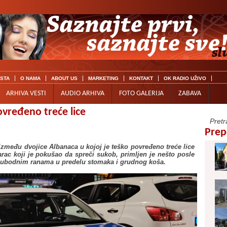
ISTA
O NAMA
ABOUT US
MARKETING
KONTAKT
OK RADIO UŽIVO
ARHIVA VESTI
AUDIO ARHIVA
FOTO GALERIJA
ZABAVA
vređeno treće lice
Prep
između dvojice Albanaca u kojoj je teško povređeno treće lice
rac koji je pokušao da spreči sukob, primljen je nešto posle
a ubodnim ranama u predelu stomaka i grudnog koša.