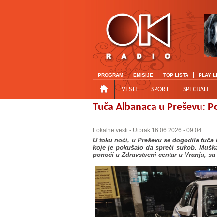
PROGRAM
EMISIJE
TOP LISTA
PLAY L
VESTI
SPORT
SPECIJALI
Tuča Albanaca u Preševu: Po
Lokalne vesti
- Utorak 16.06.2026 - 09:04
U toku noći, u Preševu se dogodila tuča 
koje je pokušalo da spreči sukob. Muška
ponoći u Zdravstveni centar u Vranju, s