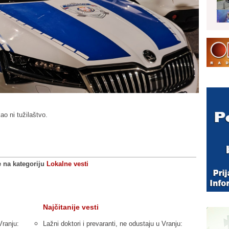
ao ni tužilaštvo.
e na kategoriju
Lokalne vesti
Najčitanije vesti
Vranju:
Lažni doktori i prevaranti, ne odustaju u Vranju: