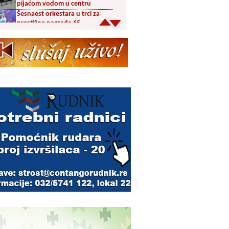
pijaćom vodom u centru
Šesnaest orkestara u trci za
prestižne nagrade 65.
Dragačevskog sabora trubača:
Bez Vranjanaca u
takmičarskom delu
Akcija dobrovoljnog davanja
krvi PU Vranje na Besnoj Kobili
KUD Vrelac u Vranjskoj Banji
domaćin Međunarodnog
festivala folklora
Za poljoprivrednike 5,8 miliona
dinara iz budžeta Vranja
Svetska nedelja dojenja –
Dojenje najbolji početak
života. Osnažimo ono što je
provereno najbolje
Akcija dobrovoljnog davanja
krvi u četvrtak u Vranju
Ukrao novac iz crkve: Policija
brzo reagovala