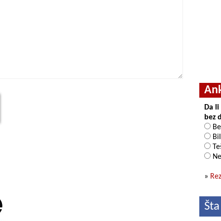
An
Da l
bez 
Be
Bil
Teš
Ne
»
Rez
Šta