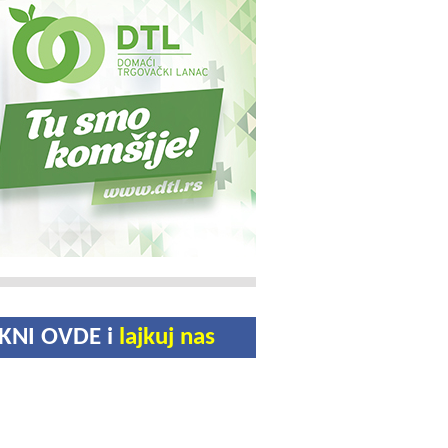
IKNI OVDE i
lajkuj nas