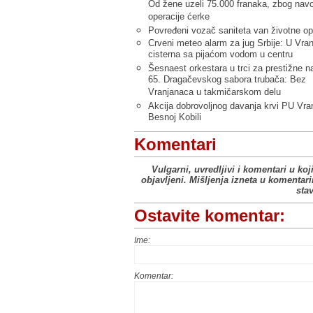
Od žene uzeli 75.000 franaka, zbog nav
operacije ćerke
Povređeni vozač saniteta van životne op
Crveni meteo alarm za jug Srbije: U Vran
cisterna sa pijaćom vodom u centru
Šesnaest orkestara u trci za prestižne n
65. Dragačevskog sabora trubača: Bez
Vranjanaca u takmičarskom delu
Akcija dobrovoljnog davanja krvi PU Vra
Besnoj Kobili
Komentari
Vulgarni, uvredljivi i komentari u koj
objavljeni. Mišljenja izneta u komentar
sta
Ostavite komentar:
Ime:
Komentar: