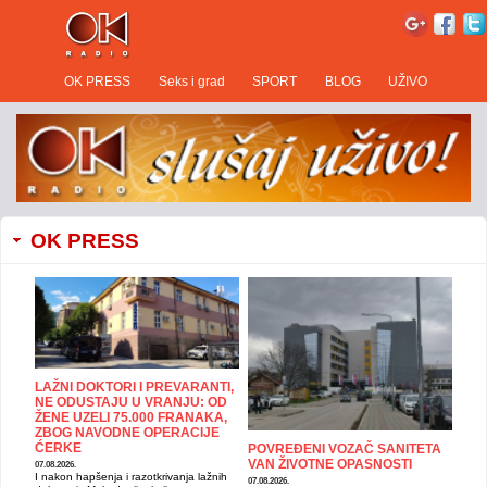
OK PRESS
Seks i grad
SPORT
BLOG
UŽIVO
OK PRESS
LAŽNI DOKTORI I PREVARANTI,
NE ODUSTAJU U VRANJU: OD
ŽENE UZELI 75.000 FRANAKA,
ZBOG NAVODNE OPERACIJE
ĆERKE
POVREĐENI VOZAČ SANITETA
VAN ŽIVOTNE OPASNOSTI
07.08.2026.
I nakon hapšenja i razotkrivanja lažnih
07.08.2026.