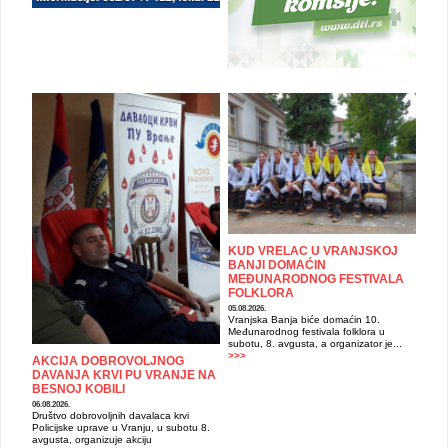
KUD VRELAC U VRANJSKOJ
BANJI DOMAĆIN
MEĐUNARODNOG FESTIVALA
FOLKLORA
05.08.2026.
Vranjska Banja biće domaćin 10.
Međunarodnog festivala folklora u
subotu, 8. avgusta, a organizator je...
>>>
AKCIJA DOBROVOLJNOG
DAVANJA KRVI PU VRANJE NA
BESNOJ KOBILI
06.08.2026.
Društvo dobrovoljnih davalaca krvi
Policijske uprave u Vranju, u subotu 8.
avgusta, organizuje akciju