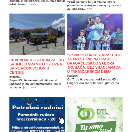
doktora iz Makedonije, koji su na osnovu
Vozač saniteta M.I. iz Vranja, koji je
lažnih bolesti...
>>>
povređen u teškoj saobraćajnoj nesreći
21. jula kod...
>>>
ŠESNAEST ORKESTARA U TRCI
ZA PRESTIŽNE NAGRADE 65.
CRVENI METEO ALARM ZA JUG
DRAGAČEVSKOG SABORA
SRBIJE: U VRANJU CISTERNA
TRUBAČA: BEZ VRANJANACA
SA PIJAĆOM VODOM U
U TAKMIČARSKOM DELU
CENTRU
06.08.2026.
07.08.2026.
Od 7. do 9. avgusta, održava se 65.
Republički hidrometeorološki zavod
Dragačevski sabor trubača, gde će po...
upozorio je na jak toplotni talas, koji je
>>>
zahvatio i jug...
>>>