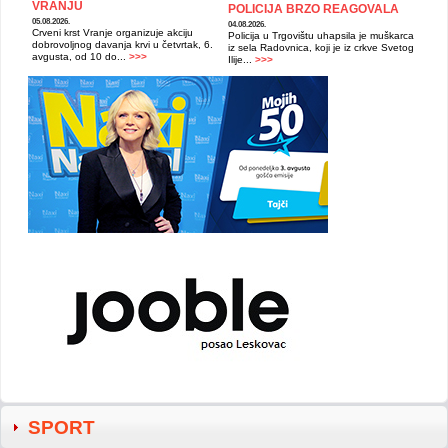
VRANJU
POLICIJA BRZO REAGOVALA
05.08.2026.
04.08.2026.
Crveni krst Vranje organizuje akciju
Policija u Trgovištu uhapsila je muškarca
dobrovoljnog davanja krvi u četvrtak, 6.
iz sela Radovnica, koji je iz crkve Svetog
avgusta, od 10 do...
>>>
Ilije...
>>>
SPORT