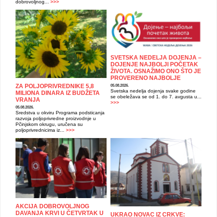
dobrovoljnog...
>>>
SVETSKA NEDELJA DOJENJA –
DOJENJE NAJBOLJI POČETAK
ŽIVOTA. OSNAŽIMO ONO ŠTO JE
PROVERENO NAJBOLJE
ZA POLJOPRIVREDNIKE 5,8
05.08.2026.
Svetska nedelja dojenja svake godine
MILIONA DINARA IZ BUDŽETA
se obeležava se od 1. do 7. avgusta u...
VRANJA
>>>
05.08.2026.
Sredstva u okviru Programa podsticanja
razvoja poljoprivredne proizvodnje u
Pčinjskom okrugu, uručena su
poljoprivrednicima iz...
>>>
AKCIJA DOBROVOLJNOG
DAVANJA KRVI U ČETVRTAK U
UKRAO NOVAC IZ CRKVE: