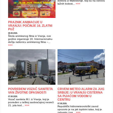
doktora iz Makedonije, koji su na osnovu
lažnih bolesti...
>>>
PRAZNIK ANIMACIJE U
VRANJU: POČINJE 16. ZLATNI
PUŽ
08.08.2026.
Škola animiranog filma iz Vranja, ove
godine organizuje 16. Internacionalnu
dečiju radionicu animiranog filma –...
>>>
POVREĐENI VOZAČ SANITETA
CRVENI METEO ALARM ZA JUG
VAN ŽIVOTNE OPASNOSTI
SRBIJE: U VRANJU CISTERNA
SA PIJAĆOM VODOM U
07.08.2026.
Vozač saniteta M.I. iz Vranja, koji je
CENTRU
povređen u teškoj saobraćajnoj nesreći
07.08.2026.
21. jula kod...
>>>
Republički hidrometeorološki zavod
upozorio je na jak toplotni talas, koji je
zahvatio i jug...
>>>