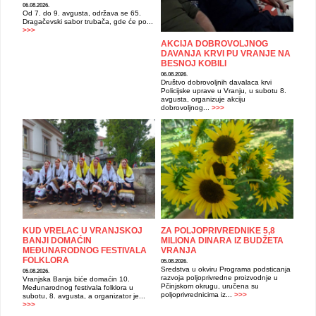
06.08.2026.
Od 7. do 9. avgusta, održava se 65.
Dragačevski sabor trubača, gde će po...
>>>
AKCIJA DOBROVOLJNOG
DAVANJA KRVI PU VRANJE NA
BESNOJ KOBILI
06.08.2026.
Društvo dobrovoljnih davalaca krvi
Policijske uprave u Vranju, u subotu 8.
avgusta, organizuje akciju
dobrovoljnog...
>>>
KUD VRELAC U VRANJSKOJ
ZA POLJOPRIVREDNIKE 5,8
BANJI DOMAĆIN
MILIONA DINARA IZ BUDŽETA
MEĐUNARODNOG FESTIVALA
VRANJA
FOLKLORA
05.08.2026.
Sredstva u okviru Programa podsticanja
05.08.2026.
razvoja poljoprivredne proizvodnje u
Vranjska Banja biće domaćin 10.
Pčinjskom okrugu, uručena su
Međunarodnog festivala folklora u
poljoprivrednicima iz...
>>>
subotu, 8. avgusta, a organizator je...
>>>