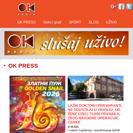
OK PRESS
Seks i grad
SPORT
BLOG
UŽIVO
OK PRESS
LAŽNI DOKTORI I PREVARANTI,
NE ODUSTAJU U VRANJU: OD
ŽENE UZELI 75.000 FRANAKA,
ZBOG NAVODNE OPERACIJE
ĆERKE
07.08.2026.
I nakon hapšenja i razotkrivanja lažnih