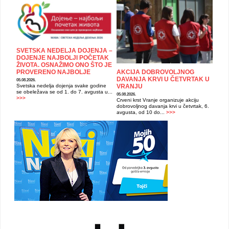
SVETSKA NEDELJA DOJENJA –
DOJENJE NAJBOLJI POČETAK
ŽIVOTA. OSNAŽIMO ONO ŠTO JE
PROVERENO NAJBOLJE
AKCIJA DOBROVOLJNOG
DAVANJA KRVI U ČETVRTAK U
05.08.2026.
Svetska nedelja dojenja svake godine
VRANJU
se obeležava se od 1. do 7. avgusta u...
05.08.2026.
>>>
Crveni krst Vranje organizuje akciju
dobrovoljnog davanja krvi u četvrtak, 6.
avgusta, od 10 do...
>>>