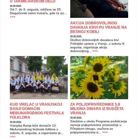
U TAKMIČARSKOM DELU
06.08.2026.
Od 7. do 9. avgusta, održava se 65.
Dragačevski sabor trubača, gde će po...
>>>
AKCIJA DOBROVOLJNOG
DAVANJA KRVI PU VRANJE NA
BESNOJ KOBILI
06.08.2026.
Društvo dobrovoljnih davalaca krvi
Policijske uprave u Vranju, u subotu 8.
avgusta, organizuje akciju
dobrovoljnog...
>>>
KUD VRELAC U VRANJSKOJ
ZA POLJOPRIVREDNIKE 5,8
BANJI DOMAĆIN
MILIONA DINARA IZ BUDŽETA
MEĐUNARODNOG FESTIVALA
VRANJA
FOLKLORA
05.08.2026.
Sredstva u okviru Programa podsticanja
05.08.2026.
razvoja poljoprivredne proizvodnje u
Vranjska Banja biće domaćin 10.
Pčinjskom okrugu, uručena su
Međunarodnog festivala folklora u
poljoprivrednicima iz...
>>>
subotu, 8. avgusta, a organizator je...
>>>