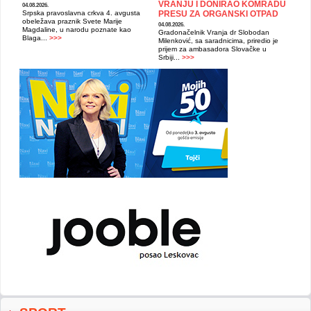
VRANJU I DONIRAO KOMRADU
04.08.2026.
Srpska pravoslavna crkva 4. avgusta
PRESU ZA ORGANSKI OTPAD
obeležava praznik Svete Marije
04.08.2026.
Magdaline, u narodu poznate kao
Gradonačelnik Vranja dr Slobodan
Blaga...
>>>
Milenković, sa saradnicima, priredio je
prijem za ambasadora Slovačke u
Srbiji...
>>>