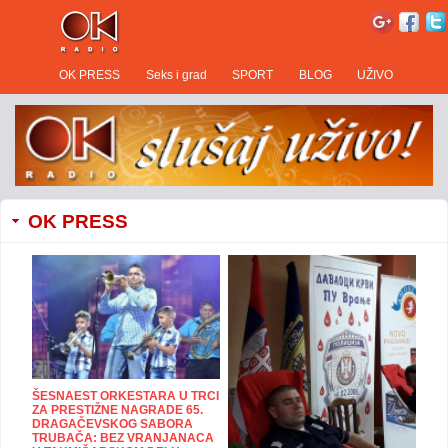
OK PRESS
Seks i grad
SPORT
BLOG
UŽIVO
OK PRESS
ŠESNAEST ORKESTARA U TRCI
ZA PRESTIŽNE NAGRADE 65.
DRAGAČEVSKOG SABORA
TRUBAČA: BEZ VRANJANACA