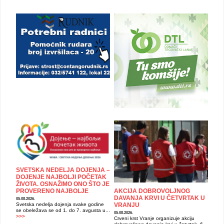
SVETSKA NEDELJA DOJENJA –
DOJENJE NAJBOLJI POČETAK
ŽIVOTA. OSNAŽIMO ONO ŠTO JE
PROVERENO NAJBOLJE
AKCIJA DOBROVOLJNOG
DAVANJA KRVI U ČETVRTAK U
05.08.2026.
Svetska nedelja dojenja svake godine
VRANJU
se obeležava se od 1. do 7. avgusta u...
05.08.2026.
>>>
Crveni krst Vranje organizuje akciju