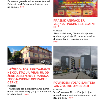
Bruceloza goveda evidentirana je u selu
Dobrosin kod Bujanovca, koje se nalazi
na samoj...
>>>
PRAZNIK ANIMACIJE U
VRANJU: POČINJE 16. ZLATNI
PUŽ
08.08.2026.
Škola animiranog filma iz Vranja, ove
godine organizuje 16. Internacionalnu
dečiju radionicu animiranog filma –...
>>>
LAŽNI DOKTORI I PREVARANTI,
NE ODUSTAJU U VRANJU: OD
ŽENE UZELI 75.000 FRANAKA,
ZBOG NAVODNE OPERACIJE
ĆERKE
POVREĐENI VOZAČ SANITETA
VAN ŽIVOTNE OPASNOSTI
07.08.2026.
I nakon hapšenja i razotkrivanja lažnih
07.08.2026.
doktora iz Makedonije, koji su na osnovu
Vozač saniteta M.I. iz Vranja, koji je
lažnih bolesti...
>>>
povređen u teškoj saobraćajnoj nesreći
21. jula kod...
>>>