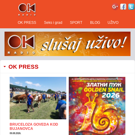
OK PRESS
Seks i grad
SPORT
BLOG
UŽIVO
OK PRESS
BRUCELOZA GOVEDA KOD
BUJANOVCA
09.08.2026.