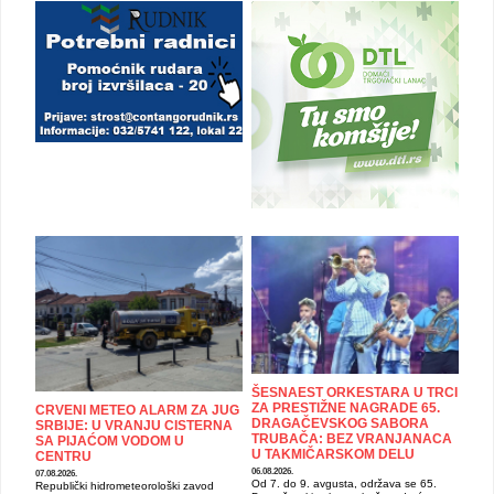
ŠESNAEST ORKESTARA U TRCI
ZA PRESTIŽNE NAGRADE 65.
CRVENI METEO ALARM ZA JUG
DRAGAČEVSKOG SABORA
SRBIJE: U VRANJU CISTERNA
TRUBAČA: BEZ VRANJANACA
SA PIJAĆOM VODOM U
U TAKMIČARSKOM DELU
CENTRU
06.08.2026.
07.08.2026.
Od 7. do 9. avgusta, održava se 65.
Republički hidrometeorološki zavod