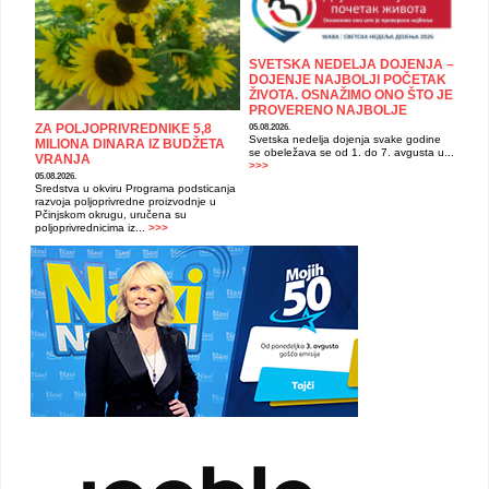
SVETSKA NEDELJA DOJENJA –
DOJENJE NAJBOLJI POČETAK
ŽIVOTA. OSNAŽIMO ONO ŠTO JE
PROVERENO NAJBOLJE
ZA POLJOPRIVREDNIKE 5,8
05.08.2026.
Svetska nedelja dojenja svake godine
MILIONA DINARA IZ BUDŽETA
se obeležava se od 1. do 7. avgusta u...
VRANJA
>>>
05.08.2026.
Sredstva u okviru Programa podsticanja
razvoja poljoprivredne proizvodnje u
Pčinjskom okrugu, uručena su
poljoprivrednicima iz...
>>>