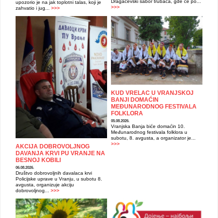
Dragačevski sabor trubača, gde će po...
upozorio je na jak toplotni talas, koji je
>>>
zahvatio i jug...
>>>
KUD VRELAC U VRANJSKOJ
BANJI DOMAĆIN
MEĐUNARODNOG FESTIVALA
FOLKLORA
05.08.2026.
Vranjska Banja biće domaćin 10.
Međunarodnog festivala folklora u
subotu, 8. avgusta, a organizator je...
>>>
AKCIJA DOBROVOLJNOG
DAVANJA KRVI PU VRANJE NA
BESNOJ KOBILI
06.08.2026.
Društvo dobrovoljnih davalaca krvi
Policijske uprave u Vranju, u subotu 8.
avgusta, organizuje akciju
dobrovoljnog...
>>>