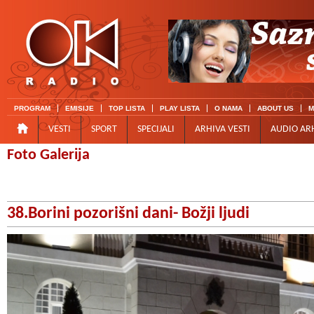
PROGRAM
EMISIJE
TOP LISTA
PLAY LISTA
O NAMA
ABOUT US
M
VESTI
SPORT
SPECIJALI
ARHIVA VESTI
AUDIO AR
Foto Galerija
38.Borini pozorišni dani- Božji ljudi