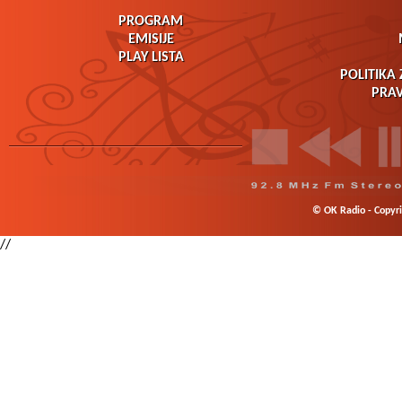
PROGRAM
EMISIJE
PLAY LISTA
POLITIKA 
PRAV
© OK Radio - Copyrig
//