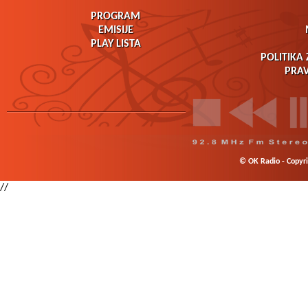
PROGRAM
EMISIJE
PLAY LISTA
POLITIKA 
PRAV
© OK Radio - Copyrig
//