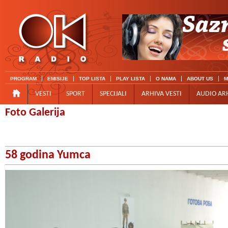
PROGRAM
EMISIJE
TOP LISTA
PLAY LISTA
O NAMA
ABOUT US
M
VESTI
SPORT
SPECIJALI
ARHIVA VESTI
AUDIO AR
Foto Galerija
58 godina Yumca