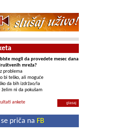
keta
i biste mogli da provedete mesec dana
društvenih mreža?
z problema
o bi teško, ali moguće
ko da bih izdržao/la
 želim ni da pokušam
ultati ankete
 se priča na
FB