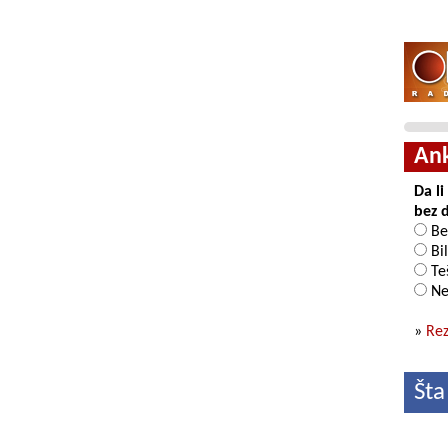
An
Da l
bez 
Be
Bil
Teš
Ne
»
Rez
Šta