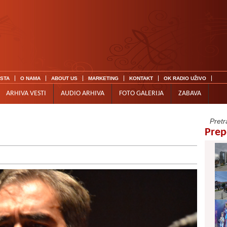
ISTA
O NAMA
ABOUT US
MARKETING
KONTAKT
OK RADIO UŽIVO
ARHIVA VESTI
AUDIO ARHIVA
FOTO GALERIJA
ZABAVA
Prep