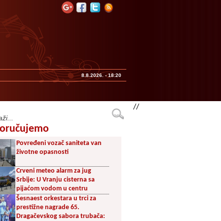
8.8.2026. - 18:20
Praznik animacije u Vranju:
Počinje 16. Zlatni puž
//
Lažni doktori i prevaranti, ne
odustaju u Vranju: Od žene
uzeli 75.000 franaka, zbog
oručujemo
navodne operacije ćerke
Povređeni vozač saniteta van
životne opasnosti
Crveni meteo alarm za jug
Srbije: U Vranju cisterna sa
pijaćom vodom u centru
Šesnaest orkestara u trci za
prestižne nagrade 65.
Dragačevskog sabora trubača: