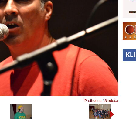
KL
Prethodna
/
Sledeća