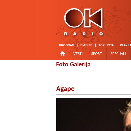
PROGRAM
EMISIJE
TOP LISTA
PLAY L
VESTI
SPORT
SPECIJALI
Foto Galerija
Agape