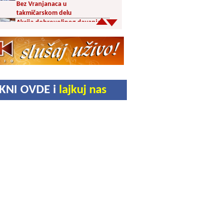
Bez Vranjanaca u
takmičarskom delu
Akcija dobrovoljnog davanja
krvi PU Vranje na Besnoj Kobili
KUD Vrelac u Vranjskoj Banji
domaćin Međunarodnog
festivala folklora
Za poljoprivrednike 5,8 miliona
dinara iz budžeta Vranja
IKNI OVDE i
lajkuj nas
Svetska nedelja dojenja –
Dojenje najbolji početak
života. Osnažimo ono što je
provereno najbolje
Akcija dobrovoljnog davanja
krvi u četvrtak u Vranju