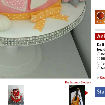
An
Da l
bez 
Be
Bil
Teš
Ne
»
Rez
Prethodna
/
Sledeća
Šta