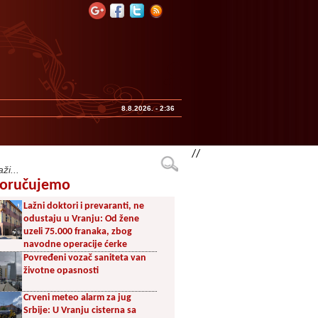
8.8.2026. - 2:36
//
oručujemo
Lažni doktori i prevaranti, ne
odustaju u Vranju: Od žene
uzeli 75.000 franaka, zbog
navodne operacije ćerke
Povređeni vozač saniteta van
životne opasnosti
Crveni meteo alarm za jug
Srbije: U Vranju cisterna sa