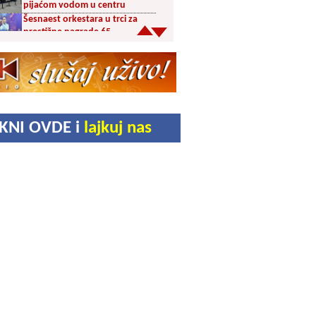
pijaćom vodom u centru
Šesnaest orkestara u trci za
prestižne nagrade 65.
Dragačevskog sabora trubača:
Bez Vranjanaca u
takmičarskom delu
Akcija dobrovoljnog davanja
krvi PU Vranje na Besnoj Kobili
KUD Vrelac u Vranjskoj Banji
IKNI OVDE i
lajkuj nas
domaćin Međunarodnog
festivala folklora
Za poljoprivrednike 5,8 miliona
dinara iz budžeta Vranja
Svetska nedelja dojenja –
Dojenje najbolji početak
života. Osnažimo ono što je
provereno najbolje
Akcija dobrovoljnog davanja
krvi u četvrtak u Vranju
Ukrao novac iz crkve: Policija
brzo reagovala