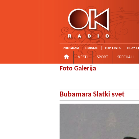
PROGRAM
EMISIJE
TOP LISTA
PLAY L
VESTI
SPORT
SPECIJALI
Foto Galerija
Bubamara Slatki svet