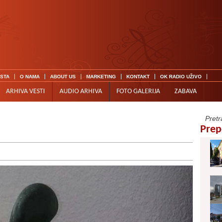
ISTA
O NAMA
ABOUT US
MARKETING
KONTAKT
OK RADIO UŽIVO
ARHIVA VESTI
AUDIO ARHIVA
FOTO GALERIJA
ZABAVA
Prep