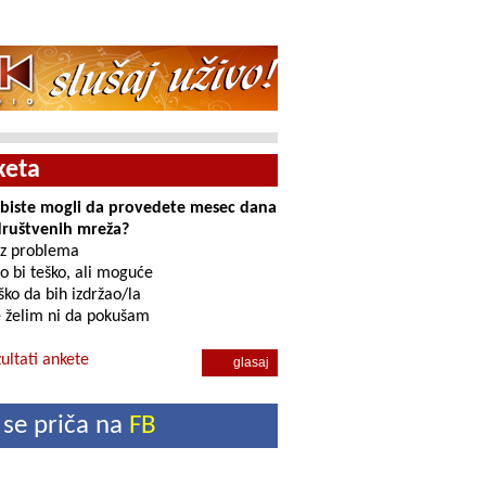
keta
i biste mogli da provedete mesec dana
društvenih mreža?
z problema
o bi teško, ali moguće
ko da bih izdržao/la
 želim ni da pokušam
ultati ankete
 se priča na
FB