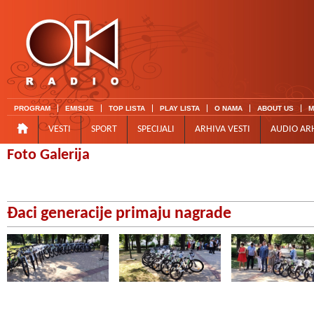
PROGRAM
EMISIJE
TOP LISTA
PLAY LISTA
O NAMA
ABOUT US
M
VESTI
SPORT
SPECIJALI
ARHIVA VESTI
AUDIO AR
Foto Galerija
Đaci generacije primaju nagrade