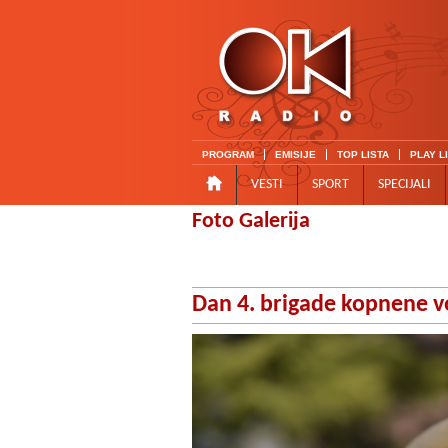
PROGRAM
EMISIJE
TOP LISTA
PLAY L
VESTI
SPORT
SPECIJALI
Foto Galerija
Dan 4. brigade kopnene v