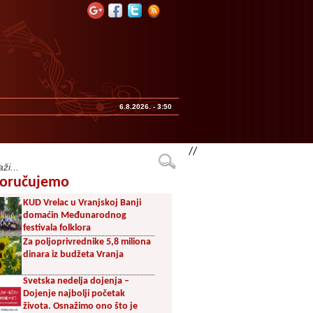
6.8.2026. - 3:50
//
oručujemo
KUD Vrelac u Vranjskoj Banji
domaćin Međunarodnog
festivala folklora
Za poljoprivrednike 5,8 miliona
dinara iz budžeta Vranja
Svetska nedelja dojenja –
Dojenje najbolji početak
života. Osnažimo ono što je