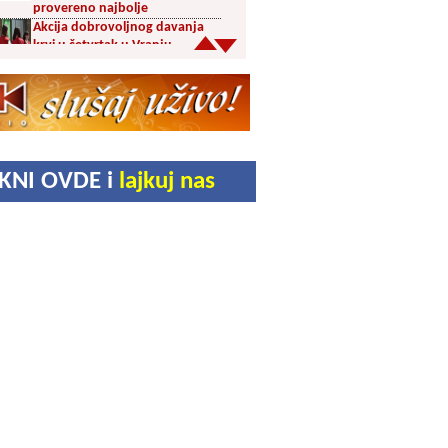
provereno najbolje
Akcija dobrovoljnog davanja
krvi u četvrtak u Vranju
Ukrao novac iz crkve: Policija
brzo reagovala
Karađorđevići po povratku iz
Grčke posetili manastir Svetog
Stefana u Gornjem Žapskom
IKNI OVDE i
lajkuj nas
kod Vranja (FOTO)
Divlja borovnica “na malo” i do
10 evra
Pravoslavci danas obeležavaju
Blagu Mariju
Ambasador Slovačke Mihal
Pavuk boravio u Vranju i
donirao Komradu presu za
organski otpad
Slađan Stojanović nagrađen za
afirmaciju istorijskog nasleđa
na „Vrmdža festu“