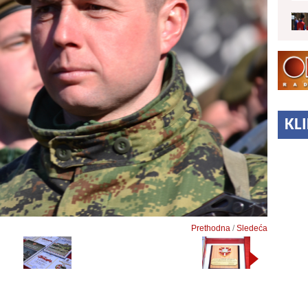
KL
Prethodna
/
Sledeća