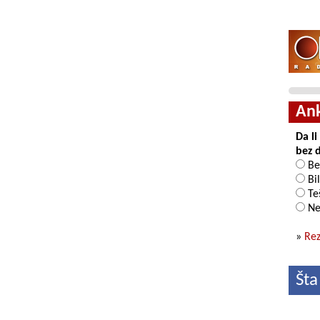
An
Da l
bez 
Be
Bil
Teš
Ne
»
Rez
Šta