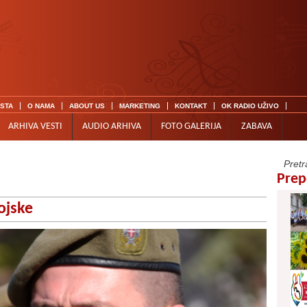
ISTA
O NAMA
ABOUT US
MARKETING
KONTAKT
OK RADIO UŽIVO
ARHIVA VESTI
AUDIO ARHIVA
FOTO GALERIJA
ZABAVA
Prep
ojske