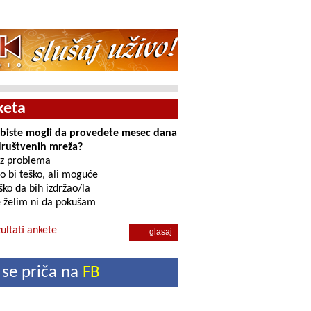
keta
i biste mogli da provedete mesec dana
društvenih mreža?
z problema
o bi teško, ali moguće
ko da bih izdržao/la
 želim ni da pokušam
ultati ankete
 se priča na
FB