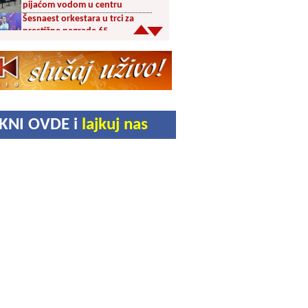
pijaćom vodom u centru
Šesnaest orkestara u trci za
prestižne nagrade 65.
Dragačevskog sabora trubača:
Bez Vranjanaca u
takmičarskom delu
Akcija dobrovoljnog davanja
krvi PU Vranje na Besnoj Kobili
KUD Vrelac u Vranjskoj Banji
IKNI OVDE i
lajkuj nas
domaćin Međunarodnog
festivala folklora
Za poljoprivrednike 5,8 miliona
dinara iz budžeta Vranja
Svetska nedelja dojenja –
Dojenje najbolji početak
života. Osnažimo ono što je
provereno najbolje
Akcija dobrovoljnog davanja
krvi u četvrtak u Vranju
Ukrao novac iz crkve: Policija
brzo reagovala