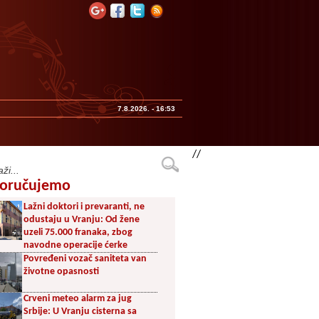
7.8.2026. - 16:53
//
oručujemo
Lažni doktori i prevaranti, ne
odustaju u Vranju: Od žene
uzeli 75.000 franaka, zbog
navodne operacije ćerke
Povređeni vozač saniteta van
životne opasnosti
Crveni meteo alarm za jug
Srbije: U Vranju cisterna sa