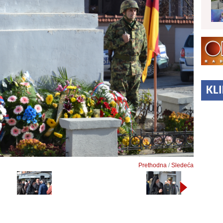
KL
Prethodna
/
Sledeća