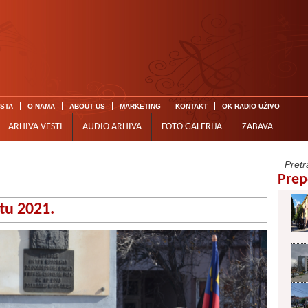
ISTA
O NAMA
ABOUT US
MARKETING
KONTAKT
OK RADIO UŽIVO
ARHIVA VESTI
AUDIO ARHIVA
FOTO GALERIJA
ZABAVA
Prep
tu 2021.