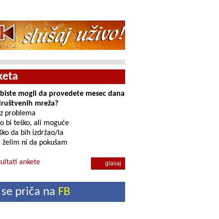
keta
i biste mogli da provedete mesec dana
društvenih mreža?
z problema
o bi teško, ali moguće
ko da bih izdržao/la
 želim ni da pokušam
ultati ankete
 se priča na
FB