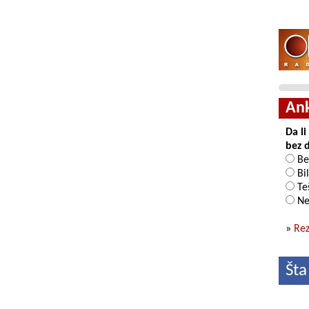
An
Da l
bez 
Be
Bil
Teš
Ne
»
Rez
Šta