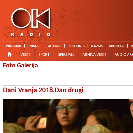
PROGRAM
EMISIJE
TOP LISTA
PLAY LISTA
O NAMA
ABOUT US
M
VESTI
SPORT
SPECIJALI
ARHIVA VESTI
AUDIO AR
Foto Galerija
Dani Vranja 2018.Dan drugi