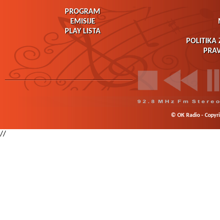
PROGRAM
EMISIJE
PLAY LISTA
POLITIKA 
PRAV
© OK Radio - Copyrig
//