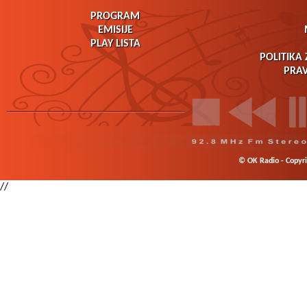
PROGRAM
EMISIJE
PLAY LISTA
POLITIKA 
PRAV
© OK Radio - Copyrig
//