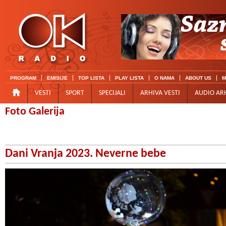
PROGRAM
EMISIJE
TOP LISTA
PLAY LISTA
O NAMA
ABOUT US
M
VESTI
SPORT
SPECIJALI
ARHIVA VESTI
AUDIO AR
Foto Galerija
Dani Vranja 2023. Neverne bebe