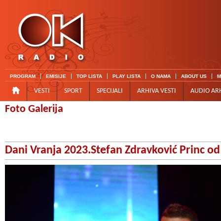
PROGRAM
EMISIJE
TOP LISTA
PLAY LISTA
O NAMA
ABOUT US
M
VESTI
SPORT
SPECIJALI
ARHIVA VESTI
AUDIO AR
Foto Galerija
Dani Vranja 2023.Stefan Zdravković Princ od