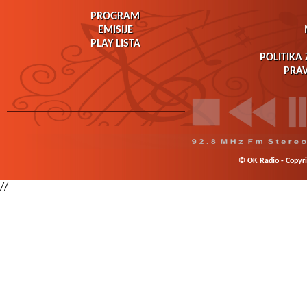
PROGRAM
EMISIJE
PLAY LISTA
POLITIKA 
PRAV
© OK Radio - Copyrig
//