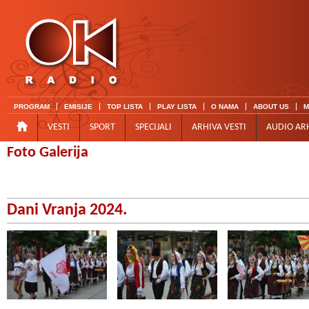
PROGRAM
EMISIJE
TOP LISTA
PLAY LISTA
O NAMA
ABOUT US
M
VESTI
SPORT
SPECIJALI
ARHIVA VESTI
AUDIO AR
Foto Galerija
Dani Vranja 2024.