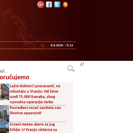
8.8.2026. - 5:13
//
oručujemo
Lažni doktori i prevaranti, ne
odustaju u Vranju: Od žene
uzeli 75.000 franaka, zbog
navodne operacije ćerke
Povređeni vozač saniteta van
životne opasnosti
Crveni meteo alarm za jug
Srbije: U Vranju cisterna sa