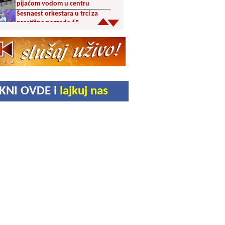
pijaćom vodom u centru
Šesnaest orkestara u trci za
prestižne nagrade 65.
Dragačevskog sabora trubača:
Bez Vranjanaca u
takmičarskom delu
Akcija dobrovoljnog davanja
krvi PU Vranje na Besnoj Kobili
KUD Vrelac u Vranjskoj Banji
IKNI OVDE i
lajkuj nas
domaćin Međunarodnog
festivala folklora
Za poljoprivrednike 5,8 miliona
dinara iz budžeta Vranja
Svetska nedelja dojenja –
Dojenje najbolji početak
života. Osnažimo ono što je
provereno najbolje
Akcija dobrovoljnog davanja
krvi u četvrtak u Vranju
Ukrao novac iz crkve: Policija
brzo reagovala