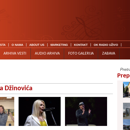
ISTA
O NAMA
ABOUT US
MARKETING
KONTAKT
OK RADIO UŽIVO
ARHIVA VESTI
AUDIO ARHIVA
FOTO GALERIJA
ZABAVA
Prep
a Džinovića