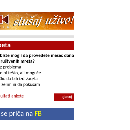
keta
i biste mogli da provedete mesec dana
društvenih mreža?
z problema
o bi teško, ali moguće
ko da bih izdržao/la
 želim ni da pokušam
ultati ankete
 se priča na
FB