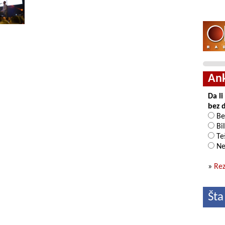
An
Da l
bez 
Be
Bil
Teš
Ne
»
Rez
Šta