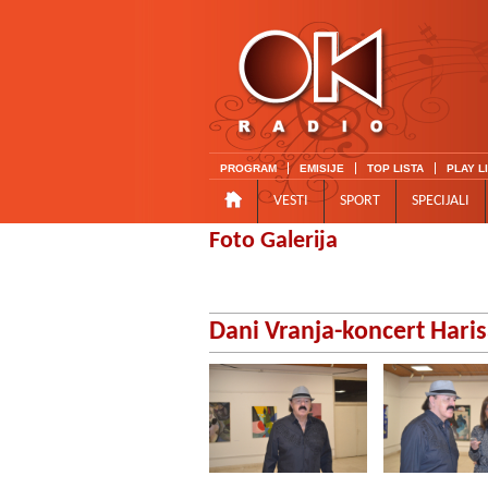
PROGRAM
EMISIJE
TOP LISTA
PLAY L
VESTI
SPORT
SPECIJALI
Foto Galerija
Dani Vranja-koncert Haris