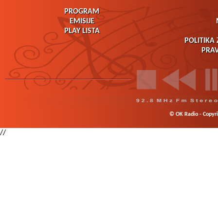
PROGRAM
EMISIJE
PLAY LISTA
POLITIKA 
PRAV
© OK Radio - Copyrig
//