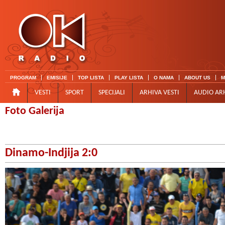
PROGRAM
EMISIJE
TOP LISTA
PLAY LISTA
O NAMA
ABOUT US
M
VESTI
SPORT
SPECIJALI
ARHIVA VESTI
AUDIO AR
Foto Galerija
Dinamo-Indjija 2:0