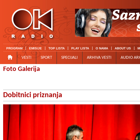
PROGRAM
EMISIJE
TOP LISTA
PLAY LISTA
O NAMA
ABOUT US
M
VESTI
SPORT
SPECIJALI
ARHIVA VESTI
AUDIO AR
Foto Galerija
Dobitnici priznanja