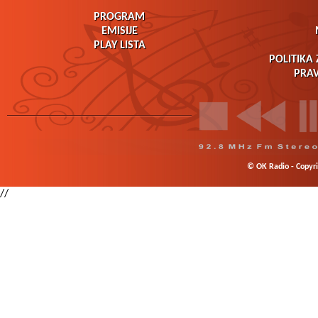
PROGRAM
EMISIJE
PLAY LISTA
POLITIKA 
PRAV
© OK Radio - Copyrig
//