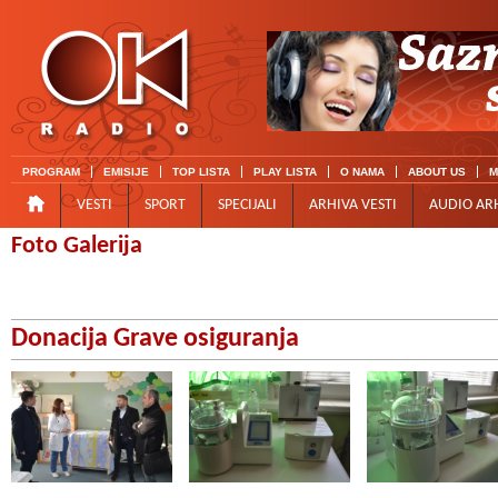
PROGRAM
EMISIJE
TOP LISTA
PLAY LISTA
O NAMA
ABOUT US
M
VESTI
SPORT
SPECIJALI
ARHIVA VESTI
AUDIO AR
Foto Galerija
Donacija Grave osiguranja