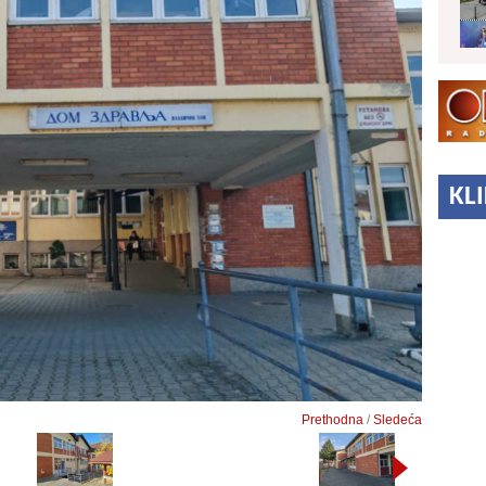
KL
Prethodna
/
Sledeća