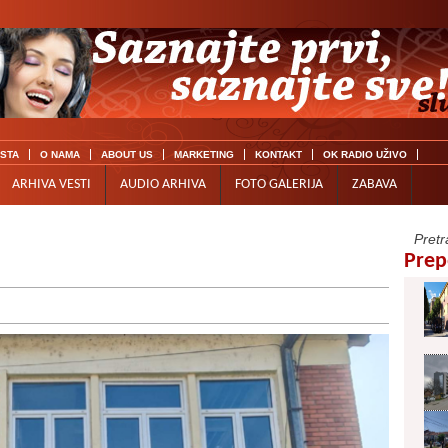
ISTA
O NAMA
ABOUT US
MARKETING
KONTAKT
OK RADIO UŽIVO
ARHIVA VESTI
AUDIO ARHIVA
FOTO GALERIJA
ZABAVA
Prep