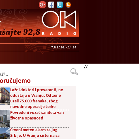
7.8.2026. - 14:34
//
oručujemo
Lažni doktori i prevaranti, ne
odustaju u Vranju: Od žene
uzeli 75.000 franaka, zbog
navodne operacije ćerke
Povređeni vozač saniteta van
životne opasnosti
Crveni meteo alarm za jug
Srbije: U Vranju cisterna sa