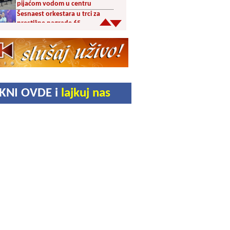
pijaćom vodom u centru
Šesnaest orkestara u trci za
prestižne nagrade 65.
Dragačevskog sabora trubača:
Bez Vranjanaca u
takmičarskom delu
Akcija dobrovoljnog davanja
krvi PU Vranje na Besnoj Kobili
KUD Vrelac u Vranjskoj Banji
IKNI OVDE i
lajkuj nas
domaćin Međunarodnog
festivala folklora
Za poljoprivrednike 5,8 miliona
dinara iz budžeta Vranja
Svetska nedelja dojenja –
Dojenje najbolji početak
života. Osnažimo ono što je
provereno najbolje
Akcija dobrovoljnog davanja
krvi u četvrtak u Vranju
Ukrao novac iz crkve: Policija
brzo reagovala