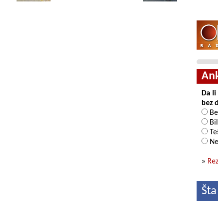
An
Da l
bez 
Be
Bil
Teš
Ne
»
Rez
Šta