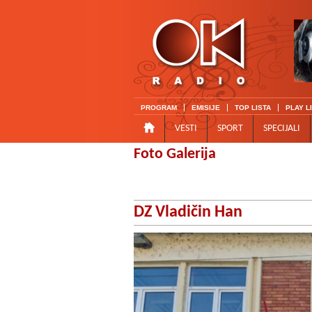
PROGRAM
EMISIJE
TOP LISTA
PLAY L
VESTI
SPORT
SPECIJALI
Foto Galerija
DZ Vladičin Han