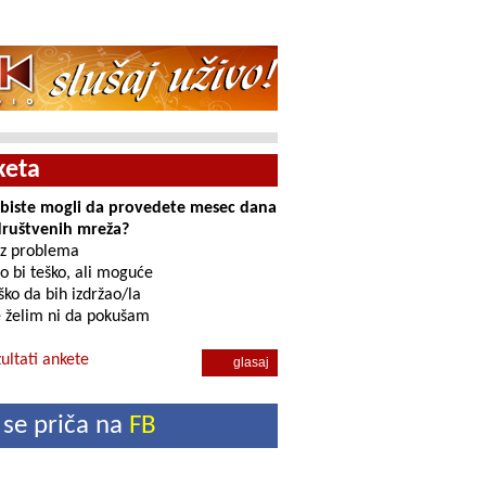
keta
i biste mogli da provedete mesec dana
društvenih mreža?
z problema
o bi teško, ali moguće
ko da bih izdržao/la
 želim ni da pokušam
ultati ankete
 se priča na
FB