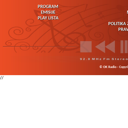
PROGRAM
EMISIJE
PLAY LISTA
POLITIKA 
PRAV
© OK Radio - Copyrig
//