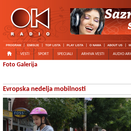
PROGRAM
EMISIJE
TOP LISTA
PLAY LISTA
O NAMA
ABOUT US
M
VESTI
SPORT
SPECIJALI
ARHIVA VESTI
AUDIO AR
Foto Galerija
Evropska nedelja mobilnosti