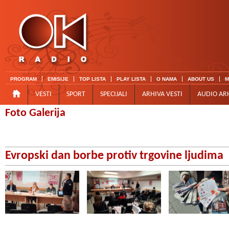
PROGRAM
EMISIJE
TOP LISTA
PLAY LISTA
O NAMA
ABOUT US
M
VESTI
SPORT
SPECIJALI
ARHIVA VESTI
AUDIO AR
Foto Galerija
Evropski dan borbe protiv trgovine ljudima